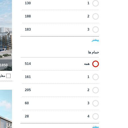
130
1
188
2
183
3
بیشتر
111
4
حمام ها
44
5
همه
514
-1850
15
6
مقای
161
1
27
6+
205
2
آپارت
60
3
28
4
بیشتر