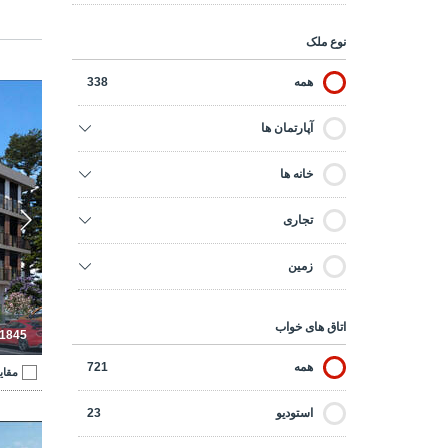
نوع ملک
همه
338
آ
آپارتمان ها
خانه ها
تجاری
زمین
اتاق های خواب
-1845
همه
721
مقای
استودیو
23
آپارت