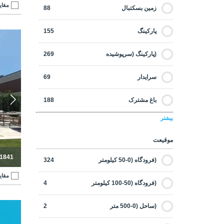
لوکس
150
مقای
زمین بسکتبال
88
اتاق رختکن
95
مناسب برای اخذ شهروندی
261
پارکینگ
155
ویل
حمام اختصاصی
241
منظره دریا
76
(پارکینگ (سرپوشیده
269
بخاری
16
نوساز
285
سرایدار
69
کمد لباس
74
پیشنهادات داغ
0
باغ مشترک
188
مبله
32
گلف
3
بیشتر
استخر مشترک
163
ژانراتور
123
موقیعت
خدمات دربان
151
جکوزی
14
-1841
(فرودگاه (0-50 کیلومتر
324
سالن ورزش
201
مقای
وسایل آشپزخانه
280
(فرودگاه (50-100 کیلومتر
4
زمین فتبال
37
اتاق لباس شویی
88
(ساحل (0-500 متر
2
اتاق بازی
84