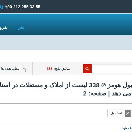
+90 212 255 33 55
بخر
بفر
نمایش نتایج:
338
انتخاب شده ها ر
استانبول هومز ® 338 لیست از املاک و مستغلا
 می دهد | صفحه: 2
استانبول
ف کنید