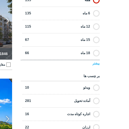
همه
135
6 ماه
135
12 ماه
115
15 ماه
67
18 ماه
66
-1846
بیشتر
مقای
24 ماه
52
بر چسب ها
30 ماه
16
آپارتمان
ویدئو
10
36 ماه
12
آماده تحویل
281
48 ماه
2
اجاره کوتاه مدت
16
60 ماه
1
ارزان
22