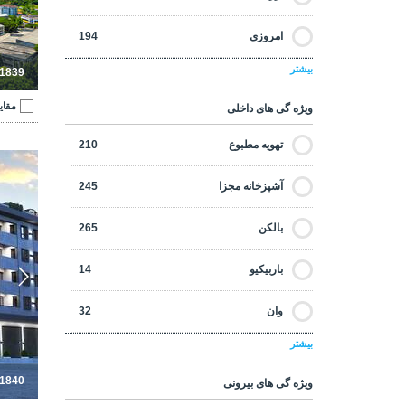
امروزی
194
بیشتر
-1839
با تخفیف
21
مقای
ویژه گی های داخلی
با تضمین درآمد اجاره ای
18
تهویه مطبوع
210
آپارتمان
جلو ساحل
4
آشپزخانه مجزا
245
خرید اقساطی
135
بالکن
265
در فاصله پیاده روی تا امکانات رفاهی
283
باربیکیو
14
در فاصله پیاده روی تا ساحل
48
وان
32
دست دوم
53
بیشتر
کرکره ها
61
سرمایه گذاری
230
-1840
ویژه گی های بیرونی
انبار
69