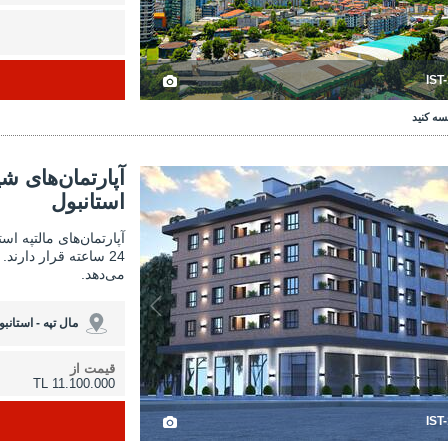
IST
سه کنید
‌های شیک با پارکینگ سرپوشیده در مالتپه استانبول 3
آپارتمان‌های شیک با پارکینگ
آپارتمان‌های ش
استانبول
آپارتمان‌های مالتپه اس
24 ساعته قرار دارن
می‌دهد.
مال تپه - استانبو
قیمت از
11.100.000 TL
IST