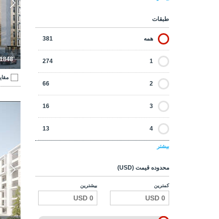
14
5
طبقات
6
6
همه
381
5
6+
-1848
274
1
مقای
66
2
آپا
16
3
13
4
بیشتر
8
5
محدوده قیمت (USD)
4
5+
کمترین
بیشترین