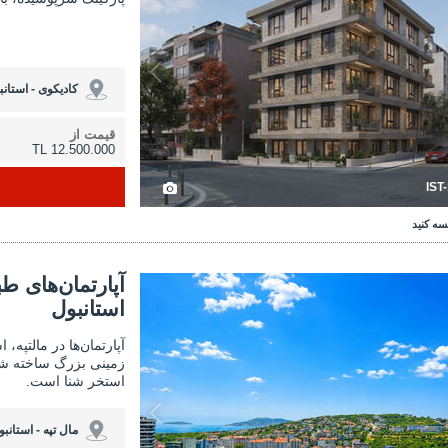
کادیکوی - استانب
قیمت از
12.500.000 TL
IST
سه کنید
‌های طبقه متوسط ​​با منظره دریا در مالتپه استانبول 3
آپارتمان‌های طبقه متوسط ​​با 
آپارتمان‌های طب
استانبول
آپارتمان‌ها در مالتپه،
زمینی بزرگ ساخته شد
استخر شنا است.
مال تپه - استانبو