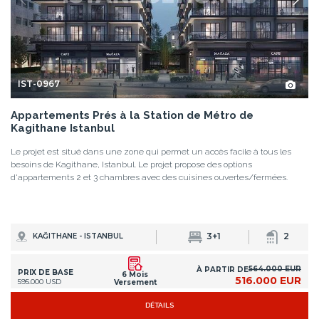
IST-0967
Appartements Prés à la Station de Métro de
Kagithane Istanbul
Le projet est situé dans une zone qui permet un accès facile à tous les
besoins de Kagithane, Istanbul. Le projet propose des options
d'appartements 2 et 3 chambres avec des cuisines ouvertes/fermées.
3+1
2
KAĞITHANE - ISTANBUL
564.000 EUR
À PARTIR DE
PRIX DE BASE
6 Mois
516.000 EUR
595.000 USD
Versement
DÉTAILS