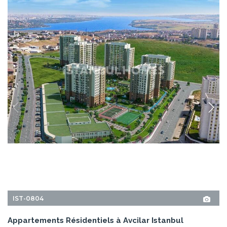
IST-0804
Appartements Résidentiels à Avcilar Istanbul
Les appartements à vendre à Avcilar Istanbul sont situés dans un
complexe résidentiel au concept familial. Le complexe à haute valeur
d'investissement est situé juste à côté du projet Canal Istanbul.
2+1, 3+1, 4+1
2
AVCILAR - ISTANBUL
À PARTIR DE
PRIX DE BASE
24 Mois
299.000 EUR
16.404.000 TL
Versement
DÉTAILS
<
1
...
14
15
16
...
18
>