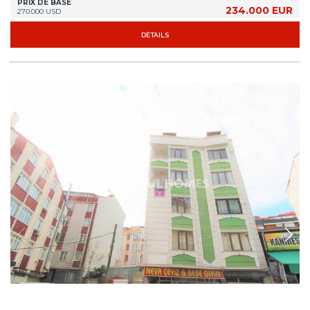
IST-0876
Appartement Duplex Près de Nouvelle Ligne de Métro
à Arnavutkoy
L'appartement offre une opportunité d'investissement grâce à sa proximité
avec le nouveau réseau de métro. Il est situé à distance de marche des
commodités quotidiennes et des arrêts de bus.
5+1
4
ARNAVUTKÖY - ISTANBUL
PRIX DE BASE
174.000 EUR
200.000 USD
DÉTAILS