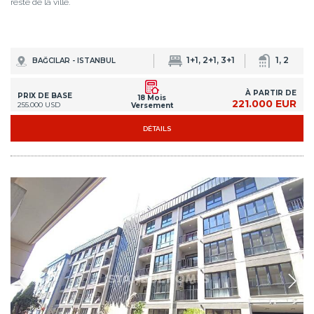
reste de la ville.
1+1, 2+1, 3+1
1, 2
BAĞCILAR - ISTANBUL
À PARTIR DE
PRIX DE BASE
18 Mois
221.000 EUR
255.000 USD
Versement
DÉTAILS