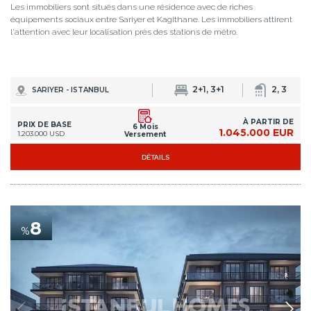
Les immobiliers sont situés dans une résidence avec de riches
équipements sociaux entre Sariyer et Kagithane. Les immobiliers attirent
l'attention avec leur localisation près des stations de métro.
2+1, 3+1
2, 3
SARIYER - ISTANBUL
À PARTIR DE
PRIX DE BASE
6 Mois
1.045.000 EUR
1.203.000 USD
Versement
DÉTAILS
8
%