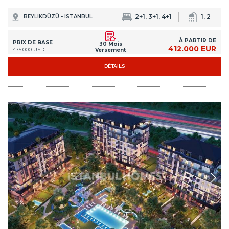
2+1, 3+1, 4+1
1, 2
BEYLIKDÜZÜ - ISTANBUL
À PARTIR DE
PRIX DE BASE
30 Mois
412.000 EUR
475.000 USD
Versement
DÉTAILS