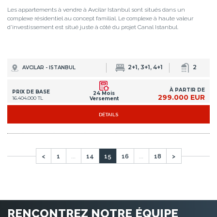
RENCONTREZ NOTRE ÉQUIPE
PROFESSIONNELLE
NOTRE ÉQUIPE D'EXPERTS EST PRÊTE À VOUS ÉCOUTER
Istanbul Homes ® est une marque déposée de Tekçe Overseas
Gayrimenkul AŞ, une compagnie immobilière internationale opérant
dans plusieurs pays depuis 2004. Nous guidons nos clients tout au
long du processus, de la recherche de la maison de leurs rêves à la
signature de leurs titres de propriété et à leur installation.
JE VEUX VOUS RENCONTRER MAINTENANT
Si vous êtes actuellement à Istanbul, appelez-nous directement au
+90 535 480 80 80
. Nous pouvons venir vous chercher là où vous êtes en 30
minutes!
PAGES FAVORITES
Immobilier à Istanbul
Acheter Appartement à Istanbul
Acheter Maison à Istanbul
Copyright Istanbul Homes © 2014 - 2026. Tous droits réservés.
Notices Légales & Avertissement
Conditions d'Utilisation