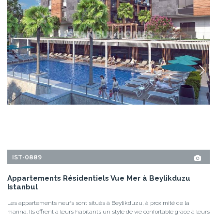
IST-0889
Appartements Résidentiels Vue Mer à Beylikduzu
Istanbul
Les appartements neufs sont situés à Beylikduzu, à proximité de la
marina. Ils offrent à leurs habitants un style de vie confortable grâce à leurs
riches équipements sociaux.
2+1, 3+1, 3+2, 4+1, 5+2, 7+2
2
BEYLIKDÜZÜ - ISTANBUL
À PARTIR DE