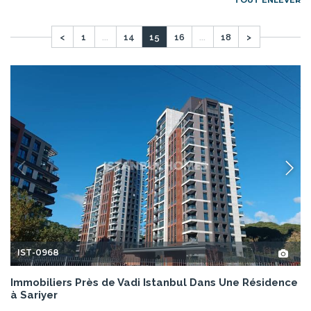
TOUT ENLEVER
<
1
...
14
15
16
...
18
>
IST-0968
Immobiliers Près de Vadi Istanbul Dans Une Résidence
à Sariyer