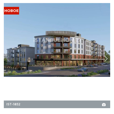
НОВОЕ
IST-1852
Квартиры на продажу в жилом комплексе с
парковкой в Башакшехире
Эти квартиры на продажу в районе Башакшехир, Стамбул, располагают
парковочным местом и общим садом, а также находятся рядом с
транспортными развязками и всеми необходимыми объектами
инфраструктуры.