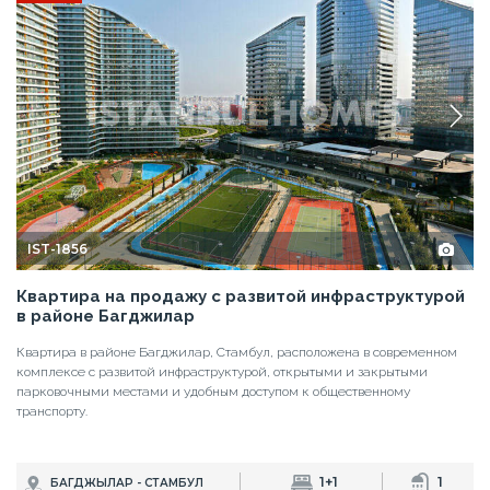
Квартира на продажу с развитой инфраструктурой
в районе Багджилар
Квартира в районе Багджилар, Стамбул, расположена в современном
комплексе с развитой инфраструктурой, открытыми и закрытыми
парковочными местами и удобным доступом к общественному
транспорту.
1+1
1
БАГДЖЫЛАР - СТАМБУЛ
БАЗОВАЯ ЦЕНА
10.400.000 RUB
110.000 EUR
ПОДРОБНЕЕ
<
1
2
3
4
...
25
>