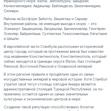
Мраморного моря: Фатих, Зейтинбурну, Бакыркёй,
Кючюкчекмедже, Авджылар, Бейликдюзю, Бююкчекмедже,
Силиври.
Районы на Босфоре: Бейоглу, Бешикташ и Сарыер.
Внутренние районы, не имеющие выхода к морю, – это
Эсеньюрт, Башакшехир, Багджылар, Бахчелиэвлер, Гюнгёрен,
Эсенлер, Байрампаша, Султангази, Газиосманпаша, Кягытхане
и Шишли.
В европейской части Стамбула расположен исторический
центр города, который на протяжении веков был известен
под названием Константинополь. Константинополь, который
сейчас находится в границах округа Фатих, был столицей
Римской, Восточной Римской и Османской империй.
В этом регионе правили и процветали одни из самых
могущественных империй в мировой истории. Хотя Стамбул
утратил свой титул столицы (сегодня Анкара является
административной столицей Турецкой Республики), он по-
прежнему остается одним из самых значительных
культурных и экономических центров в мире.
Созданию такой репутации способствовало богатое