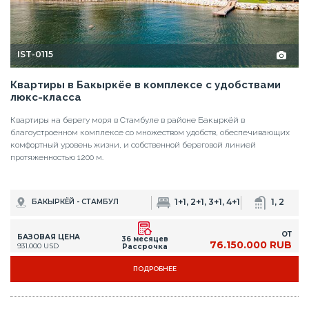
IST-0115
Квартиры в Бакыркёе в комплексе с удобствами
люкс-класса
Квартиры на берегу моря в Стамбуле в районе Бакыркёй в
благоустроенном комплексе со множеством удобств, обеспечивающих
комфортный уровень жизни, и собственной береговой линией
протяженностью 1200 м.
1+1, 2+1, 3+1, 4+1
1, 2
БАКЫРКЁЙ - СТАМБУЛ
ОТ
БАЗОВАЯ ЦЕНА
36 месяцев
76.150.000 RUB
931.000 USD
Рассрочка
ПОДРОБНЕЕ