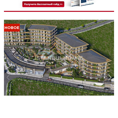
IST-1858
Апартаменты по стартовым ценам в Башакшехире,
Стамбул
Эти апартаменты расположены в жилом комплексе рядом со станцией
метро в районе Башакшехир, Стамбул. Проект предлагает крытый
бассейн и круглосуточную охрану.
2+1, 3+1, 4+1
1, 2
БАШАКШЕХИР - СТАМБУЛ