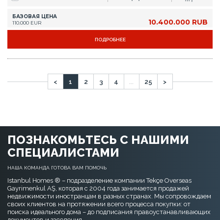
ПОЗНАКОМЬТЕСЬ С НАШИМИ
СПЕЦИАЛИСТАМИ
НАША КОМАНДА ГОТОВА ВАМ ПОМОЧЬ
Istanbul Homes ® – подразделение компании Tekçe Overseas
Gayrimenkul AŞ, которая с 2004 года занимается продажей
недвижимости иностранцам в разных странах. Мы сопровождаем
своих клиентов на протяжении всего процесса покупки: от
поиска идеального дома – до подписания правоустанавливающих
документов и заселения.
ХОЧУ ОБРАТИТЬСЯ ПРЯМО СЕЙЧАС
Если вы уже находитесь в Стамбуле, позвоните нам по номеру
+90 535 480 80 80
, и мы заберем вас из места, где вы остановились, в
течение 30 минут!
ИЗБРАННОЕ
Недвижимость в Стамбуле
Купить квартиру в Стамбуле
Купить дом в Стамбуле
Copyright Istanbul Homes © 2014 - 2026. Все права защищены.
Официальные уведомления и отказ от ответственности