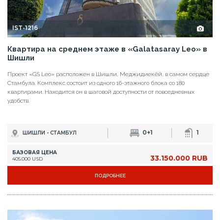
IST-1216
Квартира на среднем этаже в «Galatasaray Leo» в
Шишли
Проект «GS Leo» расположен в Шишли, Меджидиекёй, в самом сердце
Стамбула. Комплекс состоит из одного 16-этажного блока со 180
квартирами. Находится он в шаговой доступности от повседневных
удобств.
0+1
1
ШИШЛИ - СТАМБУЛ
БАЗОВАЯ ЦЕНА
33.150.000 RUB
405.000 USD
ПОДРОБНЕЕ