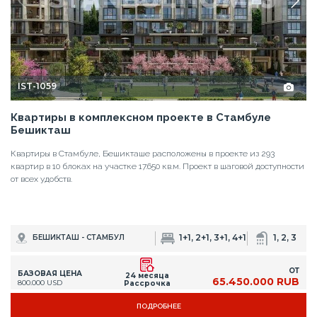
IST-1059
Квартиры в комплексном проекте в Стамбуле
Бешикташ
Квартиры в Стамбуле, Бешикташе расположены в проекте из 293
квартир в 10 блоках на участке 17.650 кв.м. Проект в шаговой доступности
от всех удобств.
1+1, 2+1, 3+1, 4+1
1, 2, 3
БЕШИКТАШ - СТАМБУЛ
ОТ
БАЗОВАЯ ЦЕНА
24 месяца
65.450.000 RUB
800.000 USD
Рассрочка
ПОДРОБНЕЕ