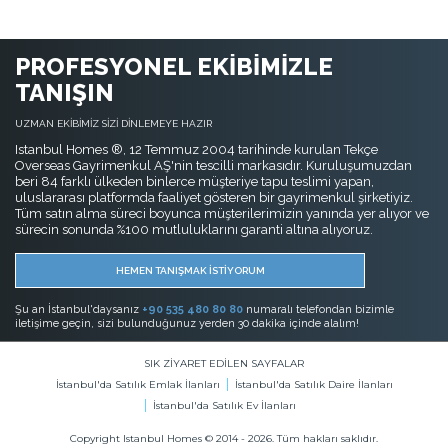
PROFESYONEL EKİBİMİZLE
TANIŞIN
UZMAN EKİBİMİZ SİZİ DİNLEMEYE HAZIR
Istanbul Homes ®, 12 Temmuz 2004 tarihinde kurulan Tekçe
Overseas Gayrimenkul AŞ'nin tescilli markasıdır. Kuruluşumuzdan
beri 84 farklı ülkeden binlerce müşteriye tapu teslimi yapan,
uluslararası platformda faaliyet gösteren bir gayrimenkul şirketiyiz.
Tüm satın alma süreci boyunca müşterilerimizin yanında yer alıyor ve
sürecin sonunda %100 mutluluklarını garanti altına alıyoruz.
HEMEN TANIŞMAK İSTİYORUM
Şu an İstanbul'daysanız
+90 535 480 80 80
numaralı telefondan bizimle
iletişime geçin, sizi bulunduğunuz yerden 30 dakika içinde alalım!
SIK ZİYARET EDİLEN SAYFALAR
İstanbul'da Satılık Emlak İlanları
İstanbul'da Satılık Daire İlanları
İstanbul'da Satılık Ev İlanları
Copyright Istanbul Homes © 2014 - 2026. Tüm hakları saklıdır.