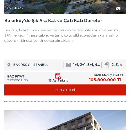
IST-1822
Bakırköy'de Şık Ara Kat ve Çatı Katı Daireler
Bakırköy İstanbul'daki ara kat ve çatı katı daireler; ortak yüzme havuzu,
SPA merkezi, fitness salonu ve tenis kortu gibi sosyal olanaklara sahip
güvenlikli bir site içerisinde yer almaktadır.
1+1, 2+1, 3+1, 4+1, 5+1, 7+1
2, 3, 4
BAKIRKÖY - İSTANBUL
BAŞLANGIÇ FİYATI
BAZ FİYAT
105.800.000 TL
2.223.000 USD
12 Ay Taksit
DETAYLI BİLGİ