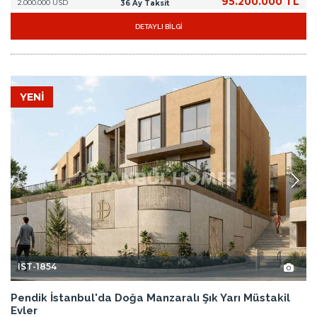
95.200.000 TL
2.000.000 USD
36 Ay Taksit
DETAYLI BİLGİ
YENİ
IST-1854
Pendik İstanbul'da Doğa Manzaralı Şık Yarı Müstakil
Evler