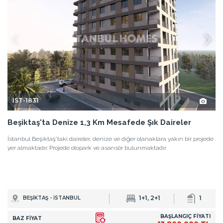
IST-1831
Beşiktaş'ta Denize 1,3 Km Mesafede Şık Daireler
İstanbul Beşiktaş'taki daireler, denize ve diğer olanaklara yakın bir projede
yer almaktadır. Projede otopark ve asansör bulunmaktadır.
1+1, 2+1
1
BEŞİKTAŞ - İSTANBUL
BAŞLANGIÇ FİYATI
BAZ FİYAT