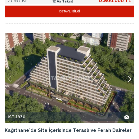
13.800.000 TL
290.000 USD
12 Ay Taksit
DETAYLI BİLGİ
IST-1830
Kağıthane'de Site İçerisinde Teraslı ve Ferah Daireler