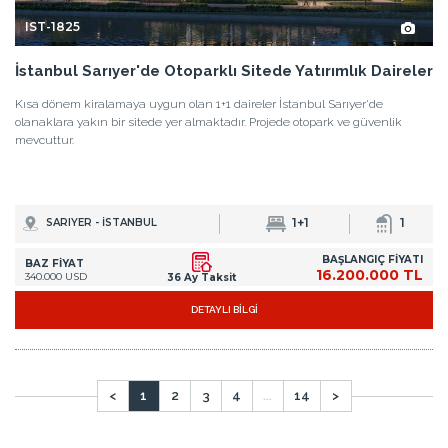
IST-1825
İstanbul Sarıyer'de Otoparklı Sitede Yatırımlık Daireler
Kısa dönem kiralamaya uygun olan 1+1 daireler İstanbul Sarıyer'de
olanaklara yakın bir sitede yer almaktadır. Projede otopark ve güvenlik
mevcuttur.
1+1
1
SARIYER - İSTANBUL
BAŞLANGIÇ FİYATI
BAZ FİYAT
16.200.000 TL
340.000 USD
36 Ay Taksit
DETAYLI BİLGİ
<
1
2
3
4
...
14
>