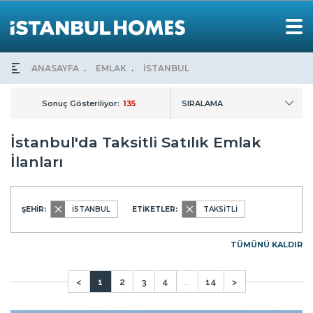
ANASAYFA
EMLAK
İSTANBUL
Sonuç Gösteriliyor:
135
SIRALAMA
İstanbul'da Taksitli Satılık Emlak
İlanları
ŞEHİR:
İSTANBUL
ETİKETLER:
TAKSİTLİ
TÜMÜNÜ KALDIR
<
1
2
3
4
...
14
>