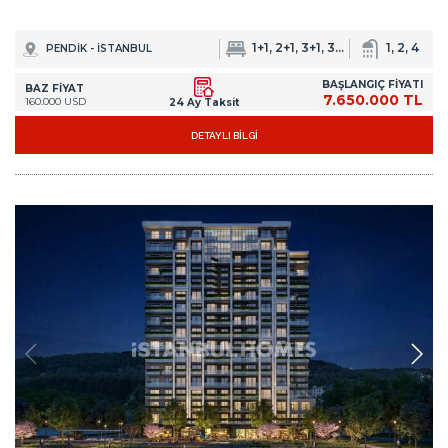
1+1, 2+1, 3+1, 3+2, 5+2
1, 2, 4
PENDİK - İSTANBUL
BAŞLANGIÇ FİYATI
BAZ FİYAT
7.650.000 TL
160.000 USD
24 Ay Taksit
DETAYLI BİLGİ