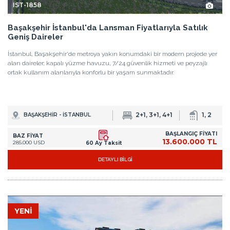
IST-1858
Başakşehir İstanbul'da Lansman Fiyatlarıyla Satılık
Geniş Daireler
İstanbul, Başakşehir'de metroya yakın konumdaki bir modern projede yer
alan daireler; kapalı yüzme havuzu, 7/24 güvenlik hizmeti ve peyzajlı
ortak kullanım alanlarıyla konforlu bir yaşam sunmaktadır.
2+1, 3+1, 4+1
1, 2
BAŞAKŞEHİR - İSTANBUL
BAŞLANGIÇ FİYATI
BAZ FİYAT
13.600.000 TL
285.000 USD
60 Ay Taksit
DETAYLI BİLGİ
YENİ