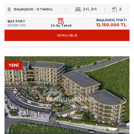
2+1, 3+1
2
BAŞAKŞEHİR - İSTANBUL
BAŞLANGIÇ FİYATI
BAZ FİYAT
12.150.000 TL
255.000 USD
24 Ay Taksit
DETAYLI BİLGİ
YENİ