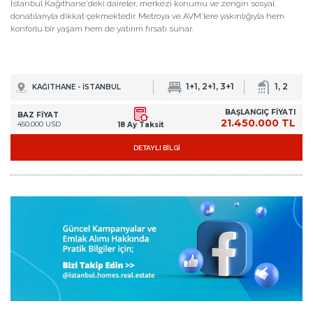
İstanbul Kağıthane'deki daireler, merkezi konumu ve zengin sosyal
donatılarıyla dikkat çekmektedir. Metroya ve AVM'lere yakınlığıyla hem
konforlu bir yaşam hem de yatırım fırsatı sunar.
1+1, 2+1, 3+1
1, 2
KAĞITHANE - İSTANBUL
BAŞLANGIÇ FİYATI
BAZ FİYAT
21.450.000 TL
450.000 USD
18 Ay Taksit
DETAYLI BİLGİ