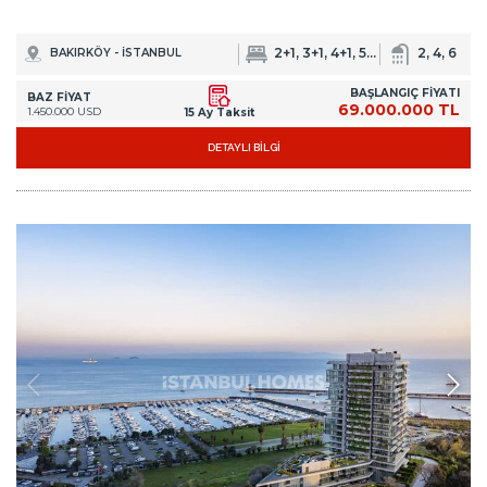
2+1, 3+1, 4+1, 5+1, 6+2
2, 4, 6
BAKIRKÖY - İSTANBUL
BAŞLANGIÇ FİYATI
BAZ FİYAT
69.000.000 TL
1.450.000 USD
15 Ay Taksit
DETAYLI BİLGİ