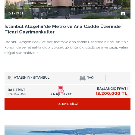
IST-1731
İstanbul Ataşehir'de Metro ve Ana Cadde Üzerinde
Ticari Gayrimenkuller
İstanbul Ataşehir'deki ofisler, metro ve ana cadde üzerinde birinci sınıf bir
konumda yer almakta olup, yüksek görünürlük, güçlü gelir ve cazip yatırım
değeri sunmaktadır.
1+0
ATAŞEHİR - İSTANBUL
BAŞLANGIÇ FİYATI
BAZ FİYAT
13.200.000 TL
276.756 USD
24 Ay Taksit
DETAYLI BİLGİ