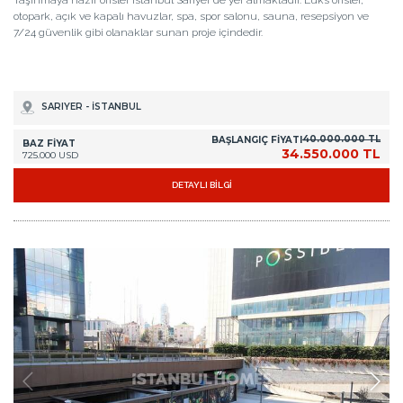
otopark, açık ve kapalı havuzlar, spa, spor salonu, sauna, resepsiyon ve
7/24 güvenlik gibi olanaklar sunan proje içindedir.
SARIYER - İSTANBUL
40.000.000 TL
BAŞLANGIÇ FİYATI
BAZ FİYAT
34.550.000 TL
725.000 USD
DETAYLI BİLGİ