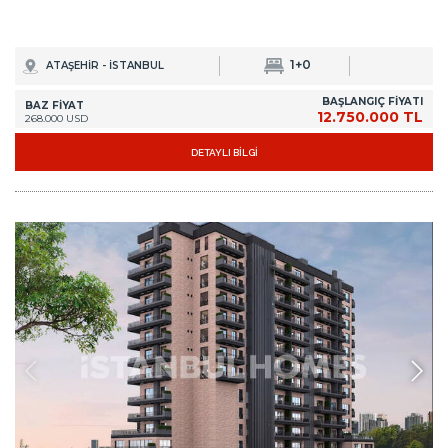
1+0
ATAŞEHİR - İSTANBUL
BAŞLANGIÇ FİYATI
BAZ FİYAT
12.750.000 TL
268.000 USD
DETAYLI BİLGİ