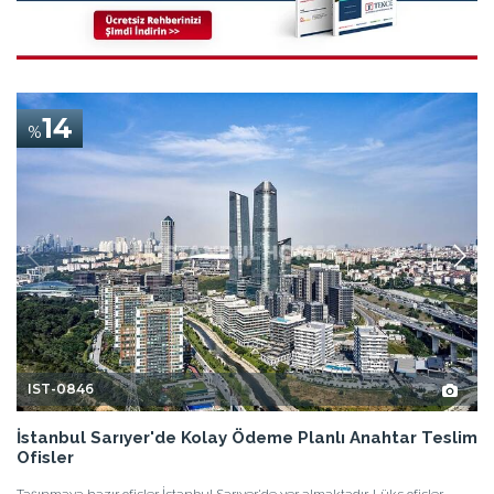
14
%
IST-0846
İstanbul Sarıyer'de Kolay Ödeme Planlı Anahtar Teslim
Ofisler
Taşınmaya hazır ofisler İstanbul Sarıyer'de yer almaktadır. Lüks ofisler,