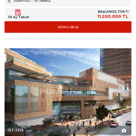
ESENYURT - İSTANBUL
BAŞLANGIÇ FİYATI
11.200.000 TL
36 Ay Taksit
DETAYLI BİLGİ
IST-1319