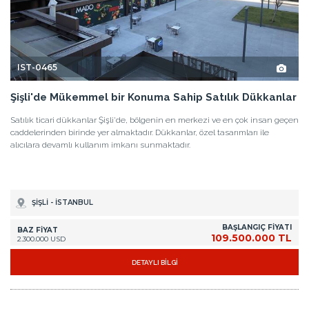
IST-0465
Şişli'de Mükemmel bir Konuma Sahip Satılık Dükkanlar
Satılık ticari dükkanlar Şişli'de, bölgenin en merkezi ve en çok insan geçen
caddelerinden birinde yer almaktadır. Dükkanlar, özel tasarımları ile
alıcılara devamlı kullanım imkanı sunmaktadır.
ŞİŞLİ - İSTANBUL
BAŞLANGIÇ FİYATI
BAZ FİYAT
109.500.000 TL
2.300.000 USD
DETAYLI BİLGİ