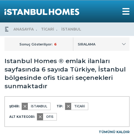
ANASAYFA
TİCARİ
İSTANBUL
Sonuç Gösteriliyor:
6
SIRALAMA
Istanbul Homes ® emlak ilanları
sayfasında 6 sayıda Türkiye, İstanbul
bölgesinde ofis ticari seçenekleri
sunmaktadır
ŞEHİR:
İSTANBUL
TİP:
TİCARİ
ALT KATEGORİ:
OFİS
TÜMÜNÜ KALDIR