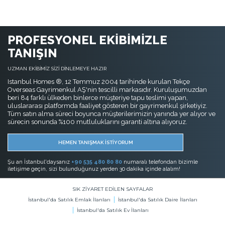
PROFESYONEL EKİBİMİZLE
TANIŞIN
UZMAN EKİBİMİZ SİZİ DİNLEMEYE HAZIR
Istanbul Homes ®, 12 Temmuz 2004 tarihinde kurulan Tekçe
Overseas Gayrimenkul AŞ'nin tescilli markasıdır. Kuruluşumuzdan
beri 84 farklı ülkeden binlerce müşteriye tapu teslimi yapan,
uluslararası platformda faaliyet gösteren bir gayrimenkul şirketiyiz.
Tüm satın alma süreci boyunca müşterilerimizin yanında yer alıyor ve
sürecin sonunda %100 mutluluklarını garanti altına alıyoruz.
HEMEN TANIŞMAK İSTİYORUM
Şu an İstanbul'daysanız
+90 535 480 80 80
numaralı telefondan bizimle
iletişime geçin, sizi bulunduğunuz yerden 30 dakika içinde alalım!
SIK ZİYARET EDİLEN SAYFALAR
İstanbul'da Satılık Emlak İlanları
İstanbul'da Satılık Daire İlanları
İstanbul'da Satılık Ev İlanları