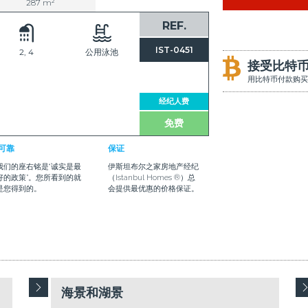
287 m²
REF.
IST-0451
2, 4
公用泳池
接受比特
用比特币付款购买
经纪人费
免费
可靠
保证
我们的座右铭是“诚实是最
伊斯坦布尔之家房地产经纪
好的政策”。您所看到的就
（Istanbul Homes ®）总
是您得到的。
会提供最优惠的价格保证。
海景和湖景