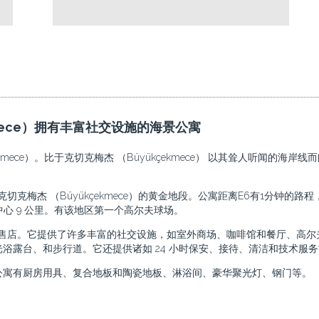
mece）拥有丰富社交设施的海景公寓
mece）。比于克切克梅杰 （Büyükçekmece） 以其耸人听闻的海
切克梅杰 （Büyükçekmece）的黄金地段。公寓距离E6有1分钟的路程
购物中心 9 公里。有该地区第一个高尔夫球场。
 52 家零售店。它提供了许多丰富的社交设施，如室外商场、咖啡馆和餐厅、
浴露台、和步行道。它还提供诸如 24 小时保安、接待、清洁和技术服
公寓有厨房用具、复合地板和陶瓷地板、淋浴间、豪华聚光灯、钢门等。