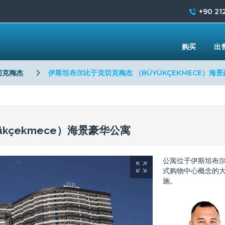
+90 212
购买
出
切克梅杰
伊斯坦布尔比于克切克梅杰 （BÜYÜKÇEKMECE）海
kçekmece）海景豪华公寓
公寓位于伊斯坦布尔的
式购物中心概念的
施。