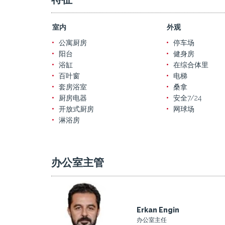
室内
外观
公寓厨房
停车场
阳台
健身房
浴缸
在综合体里
百叶窗
电梯
套房浴室
桑拿
厨房电器
安全7/24
开放式厨房
网球场
淋浴房
办公室主管
Erkan Engin
办公室主任