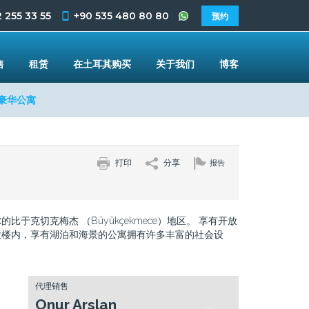
 255 33 55
+90 535 480 80 80
预约
售
租赁
在土耳其购买
关于我们
博客
景豪华公寓
打印
分享
报告
比于克切克梅杰 （Büyükçekmece）地区。 享有开放
大楼内，享有湖泊和海景的公寓拥有许多丰富的社会设
代理销售
Onur Arslan