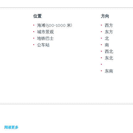
位置
方向
海滩(500-1000 米)
西方
城市景观
东方
地铁巴士
北
公车站
南
西北
东北
东南
阅读更多