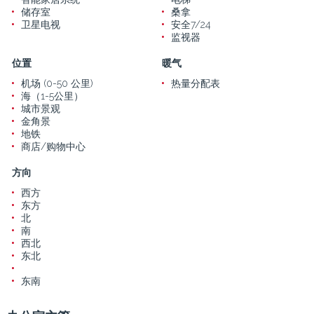
储存室
桑拿
卫星电视
安全7/24
监视器
位置
暖气
机场 (0-50 公里)
热量分配表
海（1-5公里）
城市景观
金角景
地铁
商店/购物中心
方向
西方
东方
北
南
西北
东北
东南