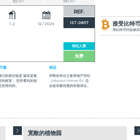
155 m²
190 m²
REF.
IST-0857
接受比特
1, 2
12 / 2024
用比特币付款购买
经纪人费
免费
可靠
保证
我们的座右铭是“诚实是最
伊斯坦布尔之家房地产经纪
好的政策”。您所看到的就
（Istanbul Homes ®）总
是您得到的。
会提供最优惠的价格保证。
宽敞的植物园