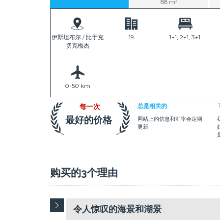
88 m²
伊斯坦布尔 / 比于克
19
1+1, 2+1, 3+1
切克梅杰
0-50 km
每一次
总是相关的
最好的价格
网站上的信息和汇率会定期
更新
购买的3个理由
令人惊叹的海景和湖景