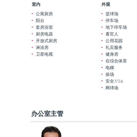
室内
外观
公寓厨房
篮球场
阳台
停车场
套房浴室
地下停车场
厨房电器
看官人
开放式厨房
公用花园
淋浴房
礼宾服务
卫星电视
健身房
在综合体里
电梯
操场
安全7/24
网球场
办公室主管