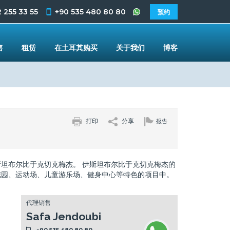
 255 33 55
+90 535 480 80 80
预约
售
租赁
在土耳其购买
关于我们
博客
打印
分享
报告
坦布尔比于克切克梅杰。 伊斯坦布尔比于克切克梅杰的
花园、运动场、儿童游乐场、健身中心等特色的项目中。
代理销售
Safa Jendoubi