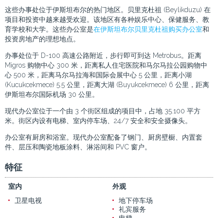
这些办事处位于伊斯坦布尔的热门地区。贝里克杜祖 (Beylikduzu) 在
项目和投资中越来越受欢迎。该地区有各种娱乐中心、保健服务、教
育学校和大学。这些办公室是
在伊斯坦布尔贝里克杜祖购买办公室
和
投资房地产的理想地点。
办事处位于 D-100 高速公路附近，步行即可到达 Metrobus。距离
Migros 购物中心 300 米，距离私人住宅医院和马尔马拉公园购物中
心 500 米，距离马尔马拉海和国际会展中心 5 公里，距离小湖
(Kucukcekmece) 5.5 公里，距离大湖 (Buyukcekmece) 6 公里，距离
伊斯坦布尔国际机场 30 公里。
现代办公室位于一个由 3 个街区组成的项目中，占地 35.100 平方
米。街区内设有电梯、室内停车场、24/7 安全和安全摄像头。
办公室有厨房和浴室。现代办公室配备了钢门、厨房壁橱、内置套
件、层压和陶瓷地板涂料、淋浴间和 PVC 窗户。
特征
室内
外观
卫星电视
地下停车场
礼宾服务
电梯