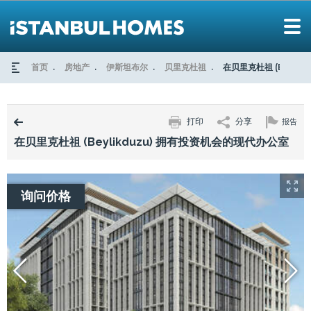
首页
房地产
伊斯坦布尔
贝里克杜祖
在贝里克杜祖 (BEYL
打印
分享
报告
在贝里克杜祖 (Beylikduzu) 拥有投资机会的现代办公室
询问价格