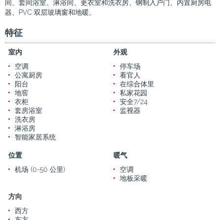
间、套间浴室、淋浴间、更衣室和洗衣房、钢制入户门、内置厨房电
器、PVC 双层玻璃窗和地暖。
特征
室内
外观
空调
停车场
公寓厨房
看官人
阳台
在综合体里
地窖
私家花园
衣柜
安全7/24
套房浴室
监视器
洗衣房
淋浴房
智能家居系统
位置
暖气
机场 (0-50 公里)
空调
地板采暖
方向
西方
东方