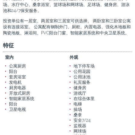
场、水疗中心、桑拿浴室、篮球场和网球场、足球场、健身房、游泳
池和24/7保安服务。
投资单位有一居室、两居室和三居室可供选择。 两卧室和三卧室公寓
设有连接浴室。 公寓配有钢制外门、厨柜、内置电器、强化木地板和
陶瓷地板、淋浴间、PVC阳台门窗、智能家居系统和中央卫星系统。
特征
室内
外观
公寓厨房
地下停车场
阳台
公用花园
套房浴室
公用泳池
发电机
礼宾服务
厨房电器
健身房
开放式厨房
游戏厅
智能家居系统
在综合体里
阳台
电梯
卫星电视
操场
桑拿
安全7/24
监视器
网球场