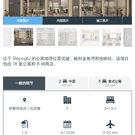
外部照片
内部照片
施工照片
位于 Beyoglu 的公寓地理位置优越，毗邻金角湾和地铁站。该项目
包括 18 套公寓和 8 间商店。
2
5
中层
复式公寓
一般的细节
117 m²
211 m²
伊斯坦布尔 / 贝尤鲁
3
2+1, 5+1
1, 2
6 / 2025
0-50 km