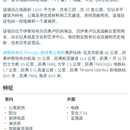
该项目占地面积 1,500 平方米，共有三层，共 18 套公寓。它以水平
建筑为特色，公寓采用优质材料和工艺建造。房间宽敞明亮。该项目
还包括一部电梯和一个避难所。
该项目位于伊斯坦布尔贝奥卢区的海边。贝伊奥卢以其战略位置而闻
名，自古以来就是文化和艺术中心。项目附近既有社会设施和历史地
标，也有日常必需品。
伊斯坦布尔 Beyoglu 的待售公寓距
离萨比哈-戈克岑机场 45 公里，距
离伊斯坦布尔机场 35 公里，距离欧亚隧道 11.4 公里，距离 7 月 15 日
烈士大桥 10 公里，距离 Haliç 大学 2.5 公里，距离 Halıcıoğlu 地铁站
1.7 公里，距离 E-5 高速公路 1 公里，距离 Tersane Istanbul 和地铁站
500 米，距离 Haliç 海岸 400 米。
特征
室内
外观
公寓厨房
电梯
阳台
安全7/24
厨房电器
监视器
淋浴房
智能家居系统