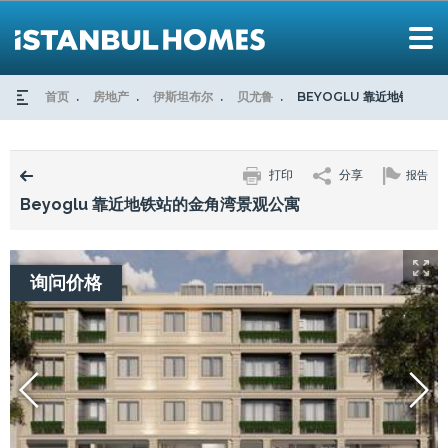
首页
房地产
伊斯坦布尔
贝尤鲁
BEYOGLU 靠近地铁站的
打印
分享
报告
Beyoglu 靠近地铁站的金角湾景观公寓
询问价格