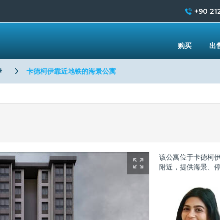
+90 212
购买
出
伊
卡德柯伊靠近地铁的海景公寓
该公寓位于卡德柯伊（K
附近，提供海景、