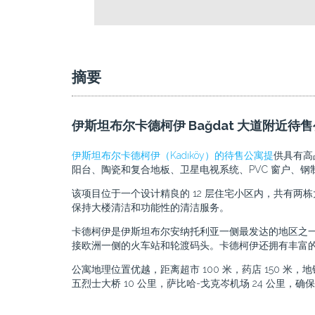
摘要
伊斯坦布尔卡德柯伊 Bağdat 大道附近待
伊斯坦布尔卡德柯伊（Kadıköy）的待售公寓提
供具有高
阳台、陶瓷和复合地板、卫星电视系统、PVC 窗户、
该项目位于一个设计精良的 12 层住宅小区内，共有
保持大楼清洁和功能性的清洁服务。
卡德柯伊是伊斯坦布尔安纳托利亚一侧最发达的地区之
接欧洲一侧的火车站和轮渡码头。卡德柯伊还拥有丰富
公寓地理位置优越，距离超市 100 米，药店 150 米，地铁
五烈士大桥 10 公里，萨比哈-戈克岑机场 24 公里