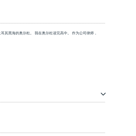
位于土耳其黑海的奥尔杜。 我在奥尔杜读完高中。 作为公司律师，