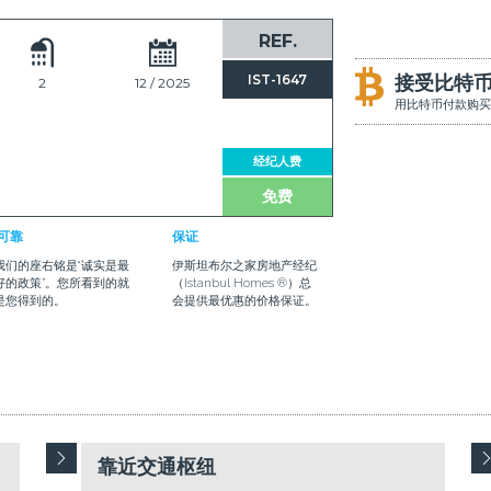
REF.
IST-1647
接受比特
2
12 / 2025
用比特币付款购买
经纪人费
免费
可靠
保证
我们的座右铭是“诚实是最
伊斯坦布尔之家房地产经纪
好的政策”。您所看到的就
（Istanbul Homes ®）总
是您得到的。
会提供最优惠的价格保证。
靠近交通枢纽