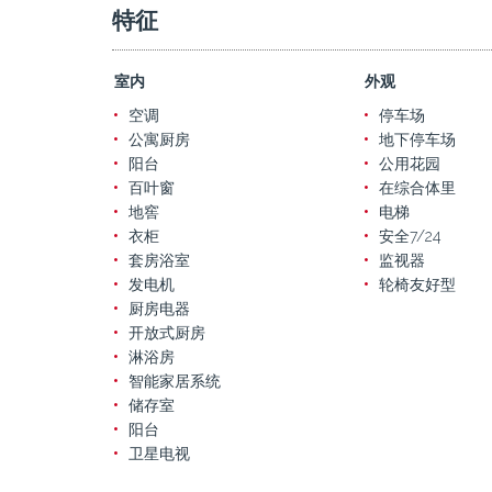
特征
室内
外观
空调
停车场
公寓厨房
地下停车场
阳台
公用花园
百叶窗
在综合体里
地窖
电梯
衣柜
安全7/24
套房浴室
监视器
发电机
轮椅友好型
厨房电器
开放式厨房
淋浴房
智能家居系统
储存室
阳台
卫星电视