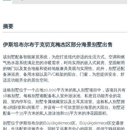
摘要
伊斯坦布尔布于克切克梅杰区部分海景别墅出售
该别墅配备智能家居系统，为您打造现代舒适的生活方式。空调和燃
气热水器系统满足您的冷暖需求，时尚实用的嵌入式厨房、坚固耐用
的钢门以及复合地板和瓷砖地板兼具美观与实用性。此外，别墅还配
备淋浴房、备用水箱以及PVC框架的阳台、门窗，为您提供安全、舒
适且功能齐全的居住空间。
这栋别墅位于一个占地10,000平方米的私人别墅项目中，该项目共有
18栋别墅。每栋别墅都配备私人室外游泳池、私密且功能齐全的花
园、室内停车位、别墅专属储藏室以及土耳其浴室。这栋私人别墅拥
有4间卧室和1间客厅，并设有一个可欣赏部分海景的大阳台。别墅还
配备一个35平方米的私人游泳池和115平方米的净花园面积。
别墅位于伊斯坦布尔的Büyükçekmece区。Büyükçekmece区交通便
利，生活配套设施齐全，同时又远离市中心的喧嚣，提供宁静祥和的