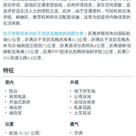
居住环境。该地区交通密度较低，自然环境优美，居住空间宽敞，是
追求舒适生活人士的理想之选。此外，由于交通便利，可轻松前往海
岸线、购物区、教育机构和生活配套设施，这里为您提供均衡优质的
生活体验。
位于伊斯坦布尔比于克切克梅杰的别墅出售
；距离伊斯坦布尔国际机
场50公里，距离比于克切克梅杰海滩11.3公里，距离比于克切克梅杰
米马尔·锡南国立医院7.3公里，距离居泽尔杰码头4公里，距离德林·恰
姆勒克海滩3.6公里，距离IMM居泽尔杰网球场和学院3公里，距离D-
100高速公路2.4公里。
特征
室内
外观
阳台
地下停车场
厨房电器
公用泳池
开放式厨房
在综合体里
淋浴房
私家花园
储存室
土耳其浴
位置
暖气
机场 (0-50 公里)
空调