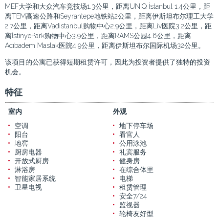
MEF大学和大众汽车竞技场1.3公里，距离UNIQ İstanbul 1.4公里，距
离TEM高速公路和Seyrantepe地铁站2公里，距离伊斯坦布尔理工大学
2.7公里，距离Vadistanbul购物中心2.9公里，距离Liv医院3.2公里，距
离İstinyePark购物中心3.9公里，距离RAMS公园4.6公里，距离
Acıbadem Maslak医院4.9公里，距离伊斯坦布尔国际机场32公里。
该项目的公寓已获得短期租赁许可，因此为投资者提供了独特的投资
机会。
特征
室内
外观
空调
地下停车场
阳台
看官人
地窖
公用泳池
厨房电器
礼宾服务
开放式厨房
健身房
淋浴房
在综合体里
智能家居系统
电梯
卫星电视
租赁管理
安全7/24
监视器
轮椅友好型