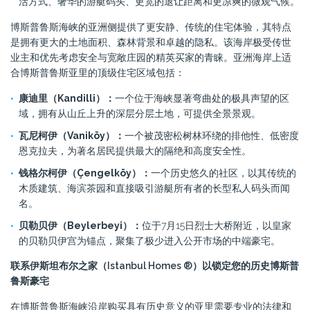
活方式、奢华的游艇码头、更宽的退让距离和更凉爽的微观气候。
博斯普鲁斯海峡的亚洲侧提供了更安静、传统的住宅体验，其特点
是拥有更大的土地面积、森林背景和卓越的隐私。该海岸极受传世
业主和优先考虑安全与宽敞庄园的精英买家的青睐。亚洲海岸上适
合博斯普鲁斯亚里的顶级住宅区域包括：
康迪里（Kandilli）：
一个位于海峡显著弯曲处的极具声望的区
域，拥有从山丘上升的深层分层土地，可提供全景景观。
瓦尼柯伊（Vaniköy）：
一个被茂密松树林环绕的排他性、低密度
恩克拉夫，为著名居民提供最大的隔绝和高度安全性。
钱格尔柯伊（Çengelköy）：
一个历史悠久的社区，以其传统的
木质建筑、海滨茶园和直接吸引游艇所有者的长型私人码头而闻
名。
贝勒贝伊（Beylerbeyi）：
位于7月15日烈士大桥附近，以皇家
的贝勒贝伊宫为锚点，聚集了极少进入公开市场的中端豪宅。
联系伊斯坦布尔之家（Istanbul Homes ®）以锁定您的历史博斯普
鲁斯豪宅
在博斯普鲁斯海峡沿岸购买具有历史意义的亚里需要专业的法律和