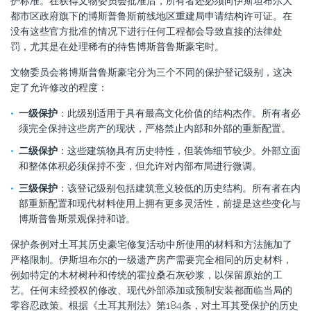
护标准。在获得文物委员会批准后，所有者还必须向伊斯坦布尔大
都市区政府旗下的博斯普鲁斯前线地区重建局申请结构许可证。在
没有这些官方批准的情况下进行任何工程都会导致直接的法律处
罚，尤其是在处理稀有的待售博斯普鲁斯豪宅时。
文物委员会将博斯普鲁斯豪宅分为三个不同的保护登记级别，这决
定了允许修改的程度：
一级保护
：此级别适用于具有最高文化价值的结构杰作。所有者必
须完全保持这些房产的现状，严格禁止内部和外部的重新配置。
二级保护
：这些建筑物具有历史特性，但装饰细节较少。外部立面
和整体体积必须保持不变，但允许对内部布局进行微调。
三级保护
：该登记级别包括建筑意义较低的历史结构。所有者在内
部重新配置和现代材料使用上拥有更多灵活性，前提是这些变化与
博斯普鲁斯景观保持和谐。
保护条例对土耳其历史豪宅修复活动中所使用的材料和方法施加了
严格限制。伊斯坦布尔的一级遗产房产需要完全相同的历史材料，
例如特定的木材树种和传统的霍拉桑石灰砂浆，以保留原始的工
艺。任何未经授权的修改、现代外部添加或预制安装都面临当局的
零容忍政策。根据《土耳其刑法》第184条，对土耳其受保护的历史