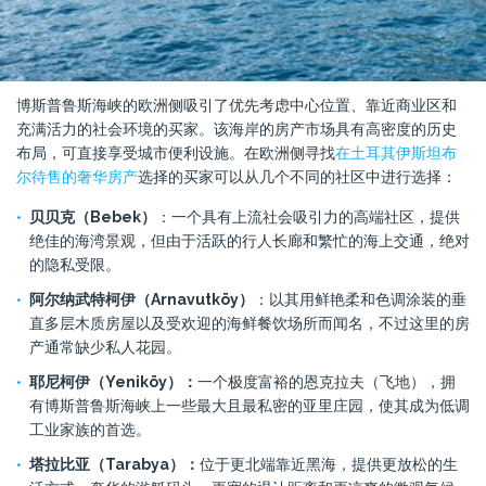
博斯普鲁斯海峡的欧洲侧吸引了优先考虑中心位置、靠近商业区和
充满活力的社会环境的买家。该海岸的房产市场具有高密度的历史
布局，可直接享受城市便利设施。在欧洲侧寻找
在土耳其伊斯坦布
尔待售的奢华房产
选择的买家可以从几个不同的社区中进行选择：
贝贝克（Bebek）
：一个具有上流社会吸引力的高端社区，提供
绝佳的海湾景观，但由于活跃的行人长廊和繁忙的海上交通，绝对
的隐私受限。
阿尔纳武特柯伊（Arnavutköy）
：以其用鲜艳柔和色调涂装的垂
直多层木质房屋以及受欢迎的海鲜餐饮场所而闻名，不过这里的房
产通常缺少私人花园。
耶尼柯伊（Yeniköy）：
一个极度富裕的恩克拉夫（飞地），拥
有博斯普鲁斯海峡上一些最大且最私密的亚里庄园，使其成为低调
工业家族的首选。
塔拉比亚（Tarabya）：
位于更北端靠近黑海，提供更放松的生