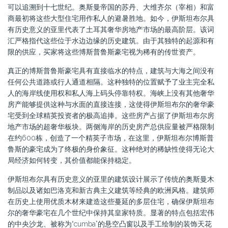
可以追溯到十七世纪。奥斯曼帝国的苏丹、大维齐尔（宰相）和富
商最初将这些大型住宅用作私人的避暑胜地。如今，伊斯坦布尔具
有历史意义的亚里代表了土耳其奢华房地产市场的最高阶层。该词
汇严格指代这些位于水边边缘的历史建筑。由于其独特的起源和有
限的供应，买家将这些博斯普鲁斯豪宅视为稀有的传世资产。
真正的博斯普鲁斯豪宅具有直接临水的特点，建筑与大海之间没有
任何公共道路或行人通道相隔。这种独特的位置赋予了业主完全私
人的海岸线使用权和私人海上码头停靠特权。海峡上没有其他奢华
房产能够提供这种与水面的直接连接，这使得伊斯坦布尔的奢华豪
宅受到全球精英投资者的极高追捧。这些房产占据了伊斯坦布尔房
地产市场的超奢华板块。两侧海岸的历史房产总供应量被严格限制
在约600栋，创造了一个精英子市场，在这里，伊斯坦布尔博斯普
鲁斯的豪宅成为了终极的身价象征。这种绝对的稀缺性使得无论大
局经济如何转变，其价值都能保持稳定。
伊斯坦布尔具有历史意义的亚里的建筑设计展示了传统的奥斯曼木
制品以及诸如巴洛克和新古典主义建筑等经典的欧洲风格。建筑师
在历史上使用优质木材来建造这些蔓延的多层住宅，确保伊斯坦布
尔的奢华豪宅在几个世纪中保持其皇家特质。显著的特点包括宏伟
的中央沙龙、被称为“cumba”的悬空凸窗以及手工绘制的装饰天花