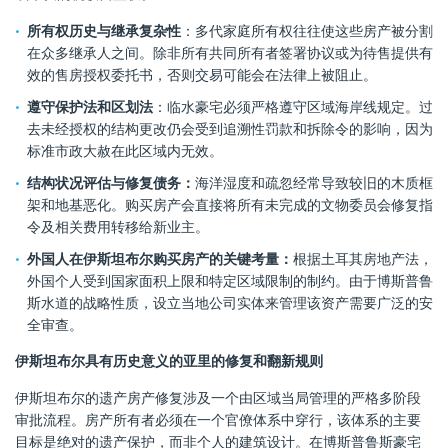
所有权历史与继承复杂性
：多代家庭所有权往往使这些房产被分割
在众多继承人之间。除非所有共同所有者签署协议或为待售提供有
效的售房授权委托书，否则交易可能会在法律上被阻止。
遵守保护法和区划法
：临水豪宅必须严格遵守区域海岸线规定。过
去未经授权的结构更改仍会受到追溯性罚款和拆除令的影响，因为
标准市政大赦在此区域内无效。
结构状况评估与修复债务：
海洋湿度和疏忽经常导致较旧的木质框
架和地基恶化。购买房产会直接将所有未完成的文物委员会修复指
令及相关费用转移给新业主。
外国人在伊斯坦布尔购买房产的关键考量：
根据土耳其房地产法，
外国个人受到国家面积上限和特定区域限制的制约。由于博斯普鲁
斯水道的战略性质，设立当地公司实体来管理该资产需要广泛的安
全审查。
伊斯坦布尔具有历史意义的亚里的修复和翻新规则
伊斯坦布尔的遗产房产修复涉及一个由区域当局管理的严格多阶段
审批流程。房产所有者必须在一个官僚体系中穿行，该体系的主要
目标是绝对的遗产保护，而非个人的建筑设计。在博斯普鲁斯豪宅