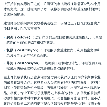
上开始任何实际施工之前，许可证的审批流程通常需要12到24个月
才能完成。这一过程确保了每一项拟议的修改都尊重原始结构并符
合国家保护法。
建筑师必须编制并向文物委员会提交一份包含三个阶段的综合房产
项目卷宗，以供官方审查：
实测（Rölöve）：
进行详尽的三维扫描和实测建筑图纸，记录建
筑物的当前物理状态和材料状况。
复原（Restitüsyon）：
详细的历史重建提案，利用档案文件和
老照片展示房产的原始面貌。
修复（Restorasyon）
：最终的工程和建筑计划，详细说明工程
拟采用的精确结构稳定方法和历史准确的材料。
在土耳其成功执行历史豪宅修复需要与获得认证的保护专家和专业
的修复建筑师合作。这些专业人员管理着严格的材料限制，这些限
制禁止使用诸如PVC护墙板、石膏板和波特兰水泥等标准的现代物
品。相反，专业工匠必须使用历史上准确的材料，如传统的霍拉桑
砂浆和相同的木材树种来修缮框架。与合格的专家合作对于在不破
坏原始奥斯曼工艺的前提下整合诸如气候控制等现代便利设施至关