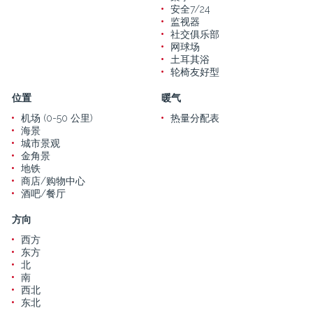
安全7/24
监视器
社交俱乐部
网球场
土耳其浴
轮椅友好型
位置
暖气
机场 (0-50 公里)
热量分配表
海景
城市景观
金角景
地铁
商店/购物中心
酒吧/餐厅
方向
西方
东方
北
南
西北
东北