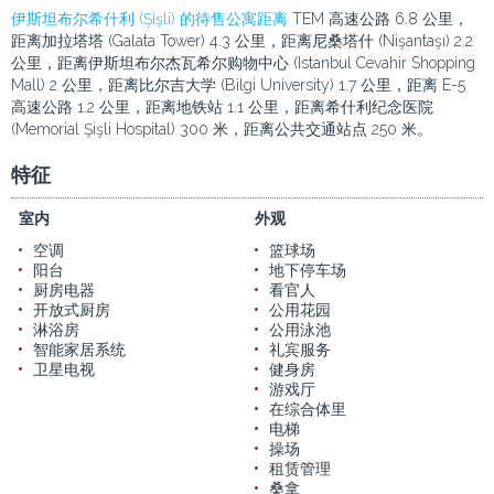
伊斯坦布尔希什利 (Şişli) 的待售公寓距离
TEM 高速公路 6.8 公里，
距离加拉塔塔 (Galata Tower) 4.3 公里，距离尼桑塔什 (Nişantaşı) 2.2
公里，距离伊斯坦布尔杰瓦希尔购物中心 (Istanbul Cevahir Shopping
Mall) 2 公里，距离比尔吉大学 (Bilgi University) 1.7 公里，距离 E-5
高速公路 1.2 公里，距离地铁站 1.1 公里，距离希什利纪念医院
(Memorial Şişli Hospital) 300 米，距离公共交通站点 250 米。
特征
室内
外观
空调
篮球场
阳台
地下停车场
厨房电器
看官人
开放式厨房
公用花园
淋浴房
公用泳池
智能家居系统
礼宾服务
卫星电视
健身房
游戏厅
在综合体里
电梯
操场
租赁管理
桑拿