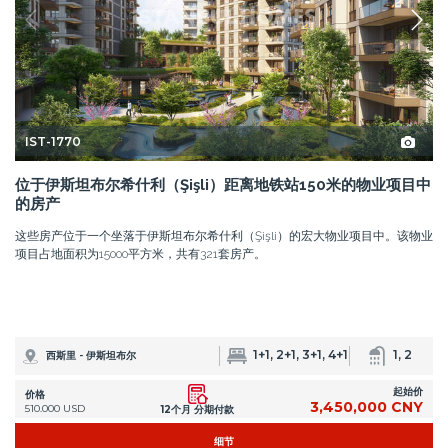
IST-1770
位于伊斯坦布尔希什利（Şişli）距离地铁站150米的物业项目中
的房产
这些房产位于一个坐落于伊斯坦布尔希什利（Şişli）的宏大物业项目中。该物业
项目占地面积为15000平方米，共有321套房产。
1+1, 2+1, 3+1, 4+1
1, 2
西斯里 - 伊斯坦布尔
起始价
价格
3,450,000 CNY
510.000 USD
12个月 分期付款
细节