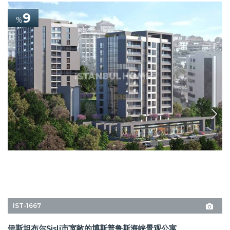
IST-1667
伊斯坦布尔Şişli市宽敞的博斯普鲁斯海峡景观公寓
这些公寓位于Şişli的Fulya，是一个拥有两个街区和124个单元的项目的一部
分。该项目设有游泳池、水疗中心和桑拿房，距离海岸仅 1.1 公里。
1+1, 2+1, 3+1, 4+1, 5+1
1, 2
西斯里 - 伊斯坦布尔
3,900,000 CNY
起始价
价格
3,550,000 CNY
525.000 USD
12个月 分期付款
细节