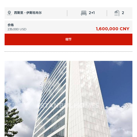
IST-1191
伊斯坦布尔西斯里 (Sisli )市中心豪华公寓
从公寓步行即可到达市中心西斯里 (Sisli )· 梅吉季耶奎 (Mecidiyeköy) 的所有便
利设施。 公寓凭借其位置提供投资机会。
0+1, 1+1, 2+1, 3+1
1, 2
西斯里 - 伊斯坦布尔
起始价
价格
2,700,000 CNY
403.000 USD
12个月 分期付款
细节