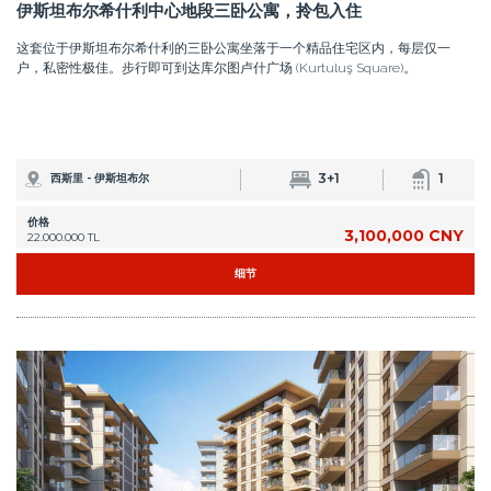
伊斯坦布尔希什利中心地段三卧公寓，拎包入住
这套位于伊斯坦布尔希什利的三卧公寓坐落于一个精品住宅区内，每层仅一
户，私密性极佳。步行即可到达库尔图卢什广场 (Kurtuluş Square)。
3+1
1
西斯里 - 伊斯坦布尔
价格
3,100,000 CNY
22.000.000 TL
细节