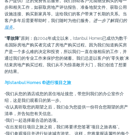
客户提供广泛的免费售后服务。我们协助客户完成物业购买的每一
步和相关工作，如获取房地产评估报告、准备地契文件、获取公用
设施连接、购买新家具等。这给我们的客户带来了长期的关系。当
客户多年后需要帮助时，我们随时为他们服务。
进一步了解我们的
服务
。
“零故障”
原则：自2004年成立以来，Istanbul Homes已成功为数千
名国际房地产购买者完成了房地产购买过程。因为我们知道购买房
产是一个多么难的决定和投资，所以我们一直在做相应的工作，并
通过我们的专业工作来保护您的储蓄。我们总是以客户的“零失败”来
结束房地产购买过程。我们从不为惊喜敞开大门，我们创造了想要
的结果。
与Istanbul Homes ®进行项目之旅
•我们从您的酒店或您的居住地址接您，带您到我们的办公室作介
绍，这是我们观看日的第一步。
•在认真听取您的期望之后，我们会为您提供一份符合您期望的房产
清单，并告知您有关信息。
•我们一起选择最合适的选项。
•在出发前往项目之旅之前，我们将要求您签署“项目之旅表格”。
•我们参观项目并进行短途城市游览。 这样，您将掌握该属性的每个