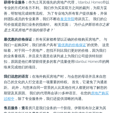
获得专业服务：
作为土耳其领先的房地产代理，Istanbul Homes®以
专业的方式对各方不利。 我们作为买卖双方之间的裁判，为双方妥
善，明智地完成销售流程。 为了专业地为所有客户提供服务，并保
持团队成员的专业素养，我们不断在
泰克学院
培训员工。 我们的公
司价值观是我们业务的指南针。 相关页面；
“为什么伊斯坦布尔之家
是土耳其房地产市场的领导者？”
最优惠的价格保证：
所有买家都希望以正确的价格购买房地产。 与
我们一起购买时，我们的客户具有“
最优惠的价格保证
”的优势。 这意
味着，对于同一个房地产，您找不到比我们更好的价格，因为我们
的业务量很高，并且卖方愿意在谈判桌上为我们公司提供特别折
扣，原因是他们希望获得更多的客户流量使用Istanbul Homes®的网
络来完成他们的项目。
我们说您的语言：
在海外购买房地产时，与会您的母语并且来自您
自己的文化的人打交道是一项重要的特权。 首先，它避免了沟通差
距。 此外，与您来自同一背景的人比其他任何人都更好地了解您的
期望及其原因。 我们的代理商会讲20多种语言。 在您的
房地产购买
过程中
，除了专业服务外，我们还提供清晰的沟通。
售后服务：查
看房只是我们业务的一个阶段。伊斯坦布尔之家为其