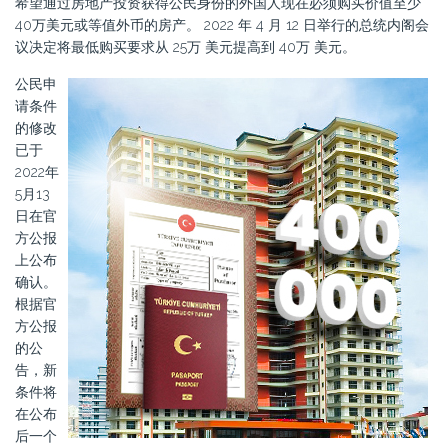
希望通过房地产投资获得公民身份的外国人现在必须购买价值至少
40万美元或等值外币的房产。 2022 年 4 月 12 日举行的总统内阁会
议决定将最低购买要求从 25万 美元提高到 40万 美元。
公民申
请条件
的修改
已于
2022年
5月13
日在官
方公报
上公布
确认。
根据官
方公报
的公
告，新
条件将
在公布
后一个