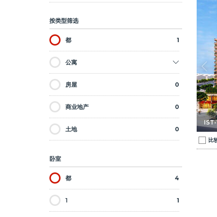
靠近电车和购物中心的公寓 1
伊斯坦布尔巴赫里耶夫勒( Bahcelievler) 靠近电车和购物中心的公
按类型筛选
都
1
公寓
房屋
0
商业地产
0
IST
土地
0
比
卧室
都
4
1
1