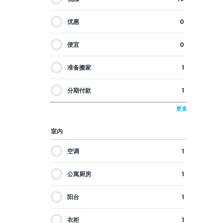
优惠
0
便宜
0
准备搬家
1
分期付款
1
更多
打折
0
室内
投资
1
空调
1
新建筑
1
公寓厨房
1
步行至便利设施
1
阳台
1
步行至海滩
0
衣柜
1