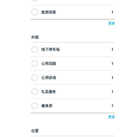
海景
0
套房浴室
1
海滩前
0
更多
发电机
1
现代
1
外观
厨房电器
1
短期租赁
0
地下停车场
1
洗衣房
1
租金收入保证
0
公用花园
1
开放式厨房
1
豪华
1
公用泳池
1
淋浴房
1
转售
0
礼宾服务
1
卫星电视
1
适合公民资格
1
健身房
1
高尔夫球
0
更多
在综合体里
1
位置
电梯
1