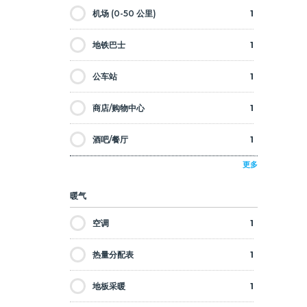
机场 (0-50 公里)
1
操场
1
地铁巴士
1
桑拿
1
公车站
1
安全7/24
1
商店/购物中心
1
监视器
1
酒吧/餐厅
1
SPA
1
更多
土耳其浴
1
暖气
空调
1
热量分配表
1
地板采暖
1