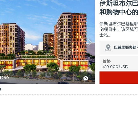
寓 2
伊斯坦布尔巴赫里耶夫勒( Bahcelievler) 靠近电车和购物中心的公寓 3
伊斯坦布尔巴赫里
和购物中心
伊斯坦布尔巴赫里耶夫勒
宅项目中，该区域可
士站。
巴赫里耶夫勒 
价格
410.000 USD
-1290
较