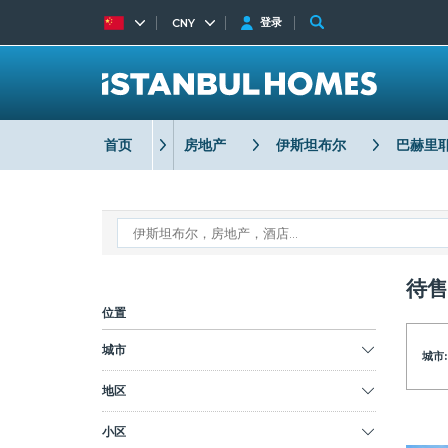
登录
CNY
首页
房地产
伊斯坦布尔
巴赫里
待售
位置
城市
城市:
地区
小区