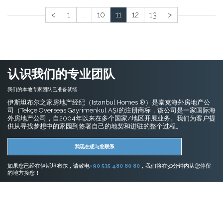
<
1
...
10
11
12
13
>
认识我们的专业团队
我们的本地专家团队已准备就绪
伊斯坦布尔之家房地产经纪（Istanbul Homes ®）是泰克海外房地产公
司（Tekçe Overseas Gayrimenkul AŞ)的注册商标，该公司是一家国际海
外房地产公司，自2004年以来在多个国家/地区开展业务。我们为客户提
供从寻找梦想中的家园到签署自己的地契和进驻的整个过程。
我现在想与您联系
如果您已经在伊斯坦布尔，请致电
+90 535 480 80 80
，我们将在30分钟内从您停留
的地方接您！
伊斯坦布尔的房地产
在伊斯坦布尔购买公寓
在伊斯坦布尔购买房屋