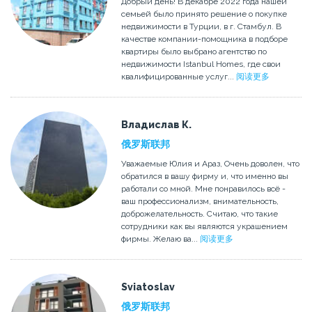
Добрый день! В декабре 2022 года нашей
семьей было принято решение о покупке
недвижимости в Турции, в г. Стамбул. В
качестве компании-помощника в подборе
квартиры было выбрано агентство по
недвижимости Istanbul Homes, где свои
квалифицированные услуг...
阅读更多
Владислав К.
俄罗斯联邦
Уважаемые Юлия и Араз, Очень доволен, что
обратился в вашу фирму и, что именно вы
работали со мной. Мне понравилось всё -
ваш профессионализм, внимательность,
доброжелательность. Считаю, что такие
сотрудники как вы являются украшением
фирмы. Желаю ва...
阅读更多
Sviatoslav
俄罗斯联邦