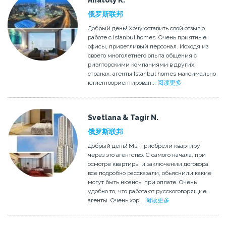
Anatoly K.
俄罗斯联邦
Добрый день! Хочу оставить свой отзыв о
работе с Istanbul homes. Очень приятные
офисы, приветливый персонал. Исходя из
своего многолетнего опыта общения с
риэлторскими компаниями в других
странах, агенты Istanbul homes максимально
клиентоориентирован...
阅读更多
Svetlana & Tagir N.
俄罗斯联邦
Добрый день! Мы приобрели квартиру
через это агентство. С самого начала, при
осмотре квартиры и заключении договора
все подробно рассказали, обьяснили какие
могут быть нюансы при оплате. Очень
удобно то, что работают русскоговорящие
агенты. Очень хор...
阅读更多