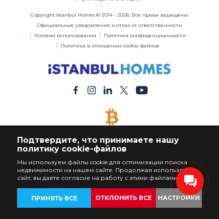
Copyright Istanbul Homes © 2014 - 2026. Все права защищены.
Официальные уведомления и отказ от ответственности
Условия использования
Политика конфиденциальности
Политика в отношении cookie-файлов
ОПЛАТА БИТКОЙНАМИ
Подтвердите, что принимаете нашу
Купите Любую Недвижимость за Биткойны
политику cookie-файлов
Мы используем файлы cookie для оптимизации поиска
недвижимости на нашем сайте. Продолжая использовать
сайт, вы даете согласие на работу с этими файлами.
ОТКЛОНИТЬ ВСЕ
НАСТРОЙКИ
ПРИНЯТЬ ВСЕ
ОБЪЕКТЫ
НАЗАД
НАСТРОЙКИ