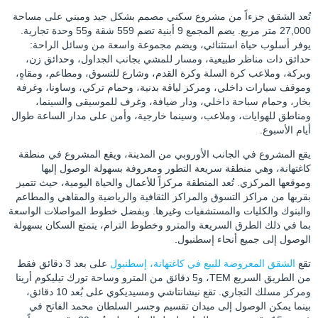
تُعد الشقق جزءاً من مشروع سكني مصمم بشكل جيد ومبني على مساحة
27,000 متر مربع. يضم المجمع 9 أبنية تضم 559 شقة و55 وحدة تجارية.
يوفر أسلوب حياة استثنائي، ويضم مجموعة واسعة من وسائل الراحة:
حدائق ذات مناظر طبيعية، ومسار للمشي بجانب الجداول، وحدائق زن،
وبركة، وملاعب كرة السلة وكرة القدم، وشارع للتسوق، ومطاعم، ومقاهٍ،
وموقف سيارات داخلي، ومركز لياقة بدنية، وحمام تركي، وساونا، وغرفة
بخار، وحمام سباحة داخلي، ودار ضيافة، وغرف للموسيقى والسينما،
ومناطق للهوايات، وملاعب، وسينما خارجية، وأمن على مدار الساعة طوال
أيام الأسبوع.
يقع المشروع في الجانب الأوروبي من المدينة، ويقع المشروع في منطقة
كاغتهانة، وهي منطقة سريعة التطور ومعروفة بسهولة الوصول إليها
وموقعها المركزي. تُعد المنطقة مركزاً للأعمال والحياة اليومية، حيث تتميز
بقربها من مراكز التسوق والمراكز الثقافية والرياضية والمقاهي والمطاعم
والبنوك والكليات والمستشفيات وغيرها. وبفضل خطوط المواصلات الواسعة
بما في ذلك الطرق السريعة والمترو وخطوط الترام، يتمتع السكان بسهولة
الوصول إلى جميع أنحاء إسطنبول.
تقع
الشقق المعروضة للبيع في كاغتهانة، إسطنبول
على بعد 3 دقائق فقط
من الطريق السريع TEM، و5 دقائق من المترو وساحة تورك تيليكوم أرينا
ومركز مسلك التجاري. تقع نيشانتاشي ومسيديكوي على بُعد 10 دقائق،
بينما يمكن الوصول إلى ميدان تقسيم وجسر السلطان محمد الفاتح في