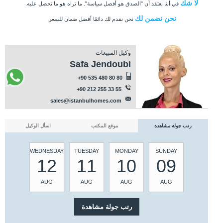
لا شك
في أننا نعتقد أن "الصدق هو أفضل سياسة". ما تراه هو ما تحصل عليه.
نحن نضمن لك
نحن نقدم لك دائمًا أفضل ضمان للسعر.
وكيل المبيعات
Safa Jendoubi
+90 535 480 80 80
+90 212 255 33 55
sales@istanbulhomes.com
رتب جولة مشاهدة
موقع المكتب
اسأل الوكيل
WEDNESDAY
TUESDAY
MONDAY
SUNDAY
12
11
10
09
AUG
AUG
AUG
AUG