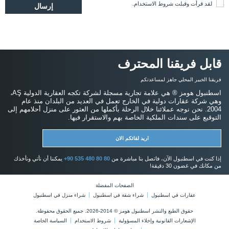
لقد قرأت وقبلت
شروط الاستخدام
.
قابل فريقنا المحترف
فريقنا الخبير المحلي جاهز لمساعدتكم
اسطنبول هومز ® هي علامة تجارية مسجلة لشركة تكجه العقارية الدولية AŞ،
وهي شركة عقارات دولية في الخارج تعمل في العديد من البلدان منذ عام
2004. نحن نوجه عملائنا خلال الرحلة بأكملها من العثور على منزل أحلامهم إلى
التوقيع على سندات الملكية الخاصة بهم والاستقرار فيها.
اريد لقائكم الان
إذا كنت في اسطنبول الآن، فاتصل بنا مباشرة من
+90 535 480 80 80
يمكننا أن نأتي ونأخذك
من مكانك في غضون 30 دقيقة!
الصفحات المفضلة
عقارات في اسطنبول
شراء شقة في اسطنبول
شراء منزل في اسطنبول
حقوق الطبع والنشر اسطنبول هومز © 2014-2026. جميع الحقوق محفوظة.
الإشعارات القانونية وإخلاء المسؤولية
شروط الاستخدام
السياسة الخاصة