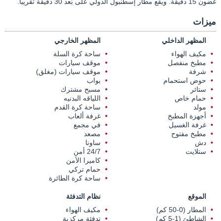
غضون 15 دقيقة. ويقع مطار إسطنبول الدولي على بُعد 30 دقيقة تقريباً.
ميزات
المظهر الداخلي
المظهر الخارجي
مكيف الهواء
ساحة كرة السلة
مطبخ منفصل
موقف سيارات
شرفة
موقف سيارات (مغلق)
حوض استحمام
بواب
ستائر
مسبح مشترك
حمام خاص
اللياقه البدنيه
مولد
ساحة كرة القدم
أجهزة المطبخ
غرفة ألعاب
غرفة الغسيل
في مجمع
مطبخ مفتوح
مصعد
دش
ساونا
ستلايت
24/7 أمن
كاميرا الأمن
حمام تركي
ساحة كرة الطائرة
الموقع
نظام التدفئة
المطار (0-50 كم)
مكيف الهواء
الشاطئ (1-5 كم)
تدفئة مركزية