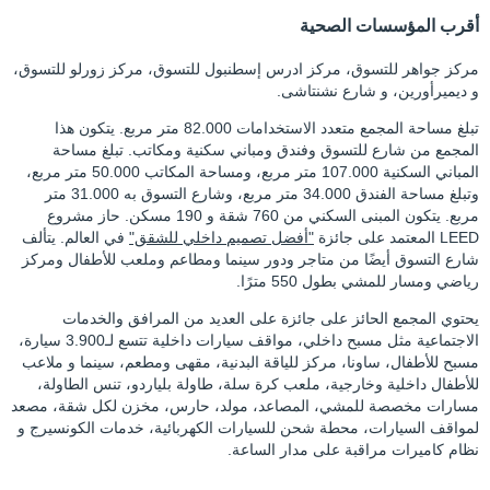
أقرب المؤسسات الصحية
مركز جواهر للتسوق، مركز ادرس إسطنبول للتسوق، مركز زورلو للتسوق،
و ديميرأورين، و شارع نشنتاشى.
تبلغ مساحة المجمع متعدد الاستخدامات 82.000 متر مربع. يتكون هذا
المجمع من شارع للتسوق وفندق ومباني سكنية ومكاتب. تبلغ مساحة
المباني السكنية 107.000 متر مربع، ومساحة المكاتب 50.000 متر مربع،
وتبلغ مساحة الفندق 34.000 متر مربع، وشارع التسوق به 31.000 متر
مربع. يتكون المبنى السكني من 760 شقة و 190 مسكن. حاز مشروع
LEED المعتمد على جائزة
"أفضل تصميم داخلي للشقق"
في العالم. يتألف
شارع التسوق أيضًا من متاجر ودور سينما ومطاعم وملعب للأطفال ومركز
رياضي ومسار للمشي بطول 550 مترًا.
يحتوي المجمع الحائز على جائزة على العديد من المرافق والخدمات
الاجتماعية مثل مسبح داخلي، مواقف سيارات داخلية تتسع لـ3.900 سيارة،
مسبح للأطفال، ساونا، مركز للياقة البدنية، مقهى ومطعم، سينما و ملاعب
للأطفال داخلية وخارجية، ملعب كرة سلة، طاولة بلياردو، تنس الطاولة،
مسارات مخصصة للمشي، المصاعد، مولد، حارس، مخزن لكل شقة، مصعد
لمواقف السيارات، محطة شحن للسيارات الكهربائية، خدمات الكونسيرج و
نظام كاميرات مراقبة على مدار الساعة.