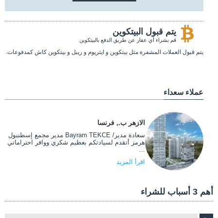
يتم قبول البيتكوين
قم بشراء أي عقار عن طريق الدفع بالبيتكوين
يتم قبول العملات المشفرة مثل بيتكوين و ايثريوم و ريبل و بيتكوين كاش كمدفوعات.
عملاء سعداء
الازهر ب., فرنسا
سعادة مدير/ Bayram TEKCE مدير مجمع إسطنبول
هرمز أتقدم لسيادتكم بعظيم شكري ووافر احتراماتي
...
اقرأ المزيد
أهم 3 أسباب للشراء