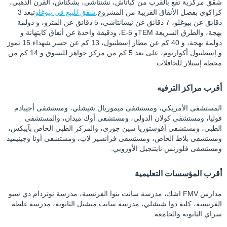
شقق مركزية تقع بالقرب من كباتاش، نشنتاشى، بشكتاش، القرن الذهبي،
كراكوي بفضل الأنفاق القريبة من المشروع.
شقق للبيع في بيوغلو
تبعد 3
دقائق عن بيوغلو، 7 دقائق عن نيشانتاشي، 5 دقائق عن المترو، و دولمة
بهجة، والطرق السريعة TEMو E-5، ودقيقة واحدة عن أنفاق كايتهانة و
دولمة بهجة، و 40 كم عن مطار إسطنبول، 13 كم عن جسر شهداء 15 تموز
و إسطنبول أكواريوم، على بعد 5 كم من مركز جواهر للتسوق و 14 كم من
محطة إسنلار للحافلات.
أقرب مراكز الترفيه
المستشفى الأمريكي، ومستشفى ميموريال شيشلي، ومستشفى أجيبادم
فوليا، ومستشفى كولان الدولي، ومستشفى أوك ميدان، والمستشفى
الطبي، ومستشفى أفوستوريا سين جوري، والمركز الطبي الخاص بآيبكس،
ومستشفى بلاط الخاص، ومستشفى فرانسيز لاب، ومستشفى أوتا وجينيميد
ومستشفى فلورنس نايتنجيل الأوروبي.
أقرب المؤسسات التعليمية
مدارس FMV اشك، مدرسة سانت بنوا الفرنسية، مدرسة نوتردام دي سيو
الفرنسية، كلية دوا شيشلي، مدرسة سانت ميشيل الثانوية، مدرسة غلطة
سراي الثانوية والجامعة.