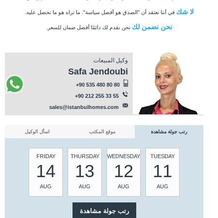
لا شك
في أننا نعتقد أن "الصدق هو أفضل سياسة". ما تراه هو ما تحصل عليه.
نحن نضمن لك
نحن نقدم لك دائمًا أفضل ضمان للسعر.
وكيل المبيعات
Safa Jendoubi
+90 535 480 80 80
+90 212 255 33 55
sales@istanbulhomes.com
رتب جولة مشاهدة
موقع المكتب
اسأل الوكيل
FRIDAY
THURSDAY
WEDNESDAY
TUESDAY
14
13
12
11
AUG
AUG
AUG
AUG