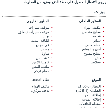
يرجى الاتصال للحصول على خطة الدفع ومزيد من المعلومات.
ميزات
المظهر الداخلي
المظهر الخارجي
مكيف الهواء
موقف سيارات
مطبخ منفصل
موقف سيارات (مغلق)
شرفة
بواب
ستائر
اللياقه البدنيه
حمام خاص
في مجمع
أجهزة المطبخ
مصعد
مطبخ مفتوح
ساونا
دش
24/7 أمن
ستلايت
كاميرا الأمن
ملعب التنس
حمام تركي
الموقع
نظام التدفئة
المطار (0-50 كم)
مكيف الهواء
الشاطئ (1-5 كم)
تدفئة مركزية
إطلالة البحر
إطلالة المدينة
محطة الحافلات