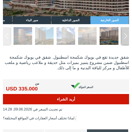
الصور الخارجية
الصور الداخلية
صور البناء
مخطط
شقق جديدة تقع في بويوك شكمجة اسطنبول. شقق في بويوك شكمجة
اسطنبول ضمن مشروع يتميز بميزات مثل حديقة و ملاعب رياضية و ملعب
للأطفال و مركز للياقة البدنية و ما إلى ذلك.
من
335.000 USD
أريد الشراء
تم تحديث السعر في 09.06.2026, 14.28
لماذا تختلف أسعار العقارات في المواقع المختلفة؟