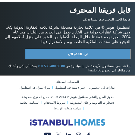
قابل فريقنا المحترف
فريقنا الخبير المحلي جاهز لمساعدتكم
اسطنبول هومز ® هي علامة تجارية مسجلة لشركة تكجه العقارية الدولية AŞ،
وهي شركة عقارات دولية في الخارج تعمل في العديد من البلدان منذ عام
2004. نحن نوجه عملائنا خلال الرحلة بأكملها من العثور على منزل أحلامهم إلى
التوقيع على سندات الملكية الخاصة بهم والاستقرار فيها.
اريد لقائكم الان
إذا كنت في اسطنبول الآن، فاتصل بنا مباشرة من
+90 535 480 80 80
يمكننا أن نأتي ونأخذك
من مكانك في غضون 30 دقيقة!
الصفحات المفضلة
عقارات في اسطنبول
شراء شقة في اسطنبول
شراء منزل في اسطنبول
حقوق الطبع والنشر اسطنبول هومز © 2014-2026. جميع الحقوق محفوظة.
الإشعارات القانونية وإخلاء المسؤولية
شروط الاستخدام
السياسة الخاصة
سياسة ملفات الارتباط