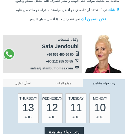
محدث يتم تحديث موقعنا على الويب وأسعار الصرف دائمًا بشكل منتظم ودقيق.
لا شك
في أننا نعتقد أن "الصدق هو أفضل سياسة". ما تراه هو ما تحصل عليه.
نحن نضمن لك
نحن نقدم لك دائمًا أفضل ضمان للسعر.
وكيل المبيعات
Safa Jendoubi
+90 535 480 80 80
+90 212 255 33 55
sales@istanbulhomes.com
رتب جولة مشاهدة
موقع المكتب
اسأل الوكيل
THURSDAY
WEDNESDAY
TUESDAY
MONDAY
13
12
11
10
AUG
AUG
AUG
AUG