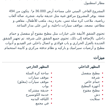
مطار اسطنبول.
المشروع الفاخر، المبني على مساحة أرض 36.000 م². يتكون من 494
شقة. يوفر المشروع مرافق غنية مثل حديقة نباتية، شجرة، صالة ألعاب
رياضية، ملاعب كرة سلة تنس، بحرة زينة، ملعب للأطفال، مقاهي و
مطاعم، مصعد، مواقف سيارات داخلية، و أمن على مدار الساعة.
تحتوي الشقق الأنيقة على خيارات مثل مطبخ مفتوح أو منفصل و حمام
داخلي. بالإضافة إلى ذلك، تحتوي جميع الشقق على شرفة. تم تجهيز الشقق
الجديدة بالعزل الحراري و باب فولاذي و اتصال داخلي عبر الفيديو و أدوات
مطبخ و أرضيات سيراميك و باركيه و نظام تدفئة مركزي و كابينة استحمام.
ميزات
المظهر الداخلي
المظهر الخارجي
مطبخ منفصل
ساحة كرة السلة
شرفة
موقف سيارات
حمام خاص
موقف سيارات (مغلق)
أجهزة المطبخ
بواب
مطبخ مفتوح
حديقة مشتركة
دش
خدمة الكونسيرج
ستلايت
اللياقه البدنيه
في مجمع