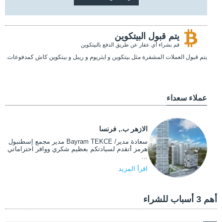
يتم قبول البيتكوين
قم بشراء أي عقار عن طريق الدفع بالبيتكوين
يتم قبول العملات المشفرة مثل بيتكوين و ايثريوم و ريبل و بيتكوين كاش كمدفوعات.
عملاء سعداء
الازهر ب., فرنسا
سعادة مدير/ Bayram TEKCE مدير مجمع إسطنبول
هرمز أتقدم لسيادتكم بعظيم شكري ووافر احتراماتي
...
اقرأ المزيد
أهم 3 أسباب للشراء