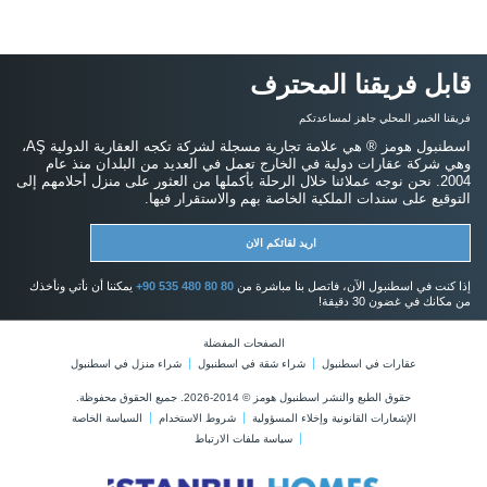
قابل فريقنا المحترف
فريقنا الخبير المحلي جاهز لمساعدتكم
اسطنبول هومز ® هي علامة تجارية مسجلة لشركة تكجه العقارية الدولية AŞ،
وهي شركة عقارات دولية في الخارج تعمل في العديد من البلدان منذ عام
2004. نحن نوجه عملائنا خلال الرحلة بأكملها من العثور على منزل أحلامهم إلى
التوقيع على سندات الملكية الخاصة بهم والاستقرار فيها.
اريد لقائكم الان
إذا كنت في اسطنبول الآن، فاتصل بنا مباشرة من
+90 535 480 80 80
يمكننا أن نأتي ونأخذك
من مكانك في غضون 30 دقيقة!
الصفحات المفضلة
عقارات في اسطنبول
شراء شقة في اسطنبول
شراء منزل في اسطنبول
حقوق الطبع والنشر اسطنبول هومز © 2014-2026. جميع الحقوق محفوظة.
الإشعارات القانونية وإخلاء المسؤولية
شروط الاستخدام
السياسة الخاصة
سياسة ملفات الارتباط