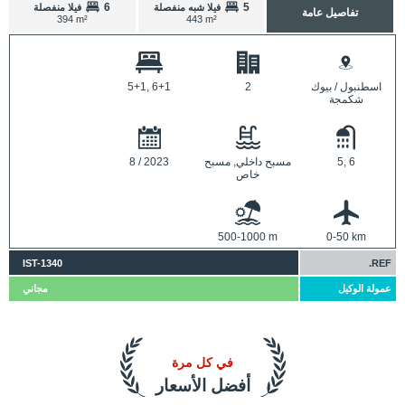
6
5
فيلا شبه منفصلة
فيلا منفصلة
تفاصيل عامة
394 m²
443 m²
اسطنبول / بيوك
2
5+1, 6+1
شكمجة
5, 6
مسبح داخلي, مسبح
8 / 2023
خاص
500-1000 m
0-50 km
IST-1340
REF.
عمولة الوكيل
مجاني
في كل مرة
أفضل الأسعار