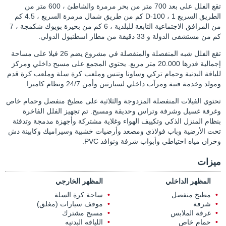
تقع الفلل على بعد 700 متر من بحر مرمرة والشاطئ ، 600 متر من
الطريق السريع D-100 ، 1 كم من طريق شمال مرمرة السريع ، 4.5 كم
من المرافق الاجتماعية التابعة للبلدية ، 6 كم من بحيرة بويوك شكمجة ، 7
كم من مستشفى الدولة و 33 دقيقة من مطار اسطنبول الدولي.
تقع الفلل شبه المنفصلة والمنفصلة في مشروع يضم 26 فيلا على مساحة
إجمالية قدرها 20.000 متر مربع. يحتوي المجمع على مسبح داخلي ومركز
للياقة البدنية وحمام تركي وساونا وتنس وملعب كرة سلة وملعب كرة قدم
ومولد وخدمة فنية ومرآب داخلي لسيارتين وأمن 24/7 ونظام كاميرا.
تحتوي الفيلات المنفصلة المزدوجة والثلاثية على مطبخ منفصل وحمام خاص
وغرفة غسيل وشرفة وتراس وحديقة ومسبح. تم تجهيز الفلل الفاخرة
بنظام المنزل الذكي وتكييف الهواء وغلاية مشتركة وأجهزة مدمجة وتدفئة
تحت الأرضية وباب فولاذي ومصعد وأرضيات خشبية وسيراميك وكابينة دش
وخزان مياه احتياطي وأبواب شرفة ونوافذ PVC.
ميزات
المظهر الداخلي
المظهر الخارجي
مطبخ منفصل
ساحة كرة السلة
شرفة
موقف سيارات (مغلق)
غرفة الملابس
مسبح مشترك
حمام خاص
اللياقه البدنيه