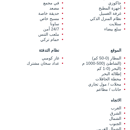
جاكوزي
في مجمع
أجهزة المطبخ
مصعد
غرفة الغسيل
حديقة خاصة
نظام المنزل الذكي
مسبح خاص
ستلايت
ساونا
سلع بيضاء
24/7 أمن
ملعب التنس
حمام تركي
الموقع
نظام التدفئة
المطار (0-50 كم)
غاز كومبي
(الشاطئ (500-1000 م
عداد سخان مشترك
(البحر (0-1 كم
إطلالة البحر
محطة الحافلات
محلات / مول تجاري
حانات / مطاعم
الاتجاه
الغرب
الشرق
الشمال
الجنوب
الشمال الغربي