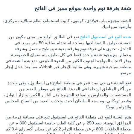
شقة بغرفة نوم واحدة بموقع مميز في الفاتح
الشقة مجهزة بباب فولاذي، كومبي، كابينة استحمام، نظام ستالايت مركزي،
وأرضية سيراميك.
شقة للبيع في اسطنبول الفاتح
تقع في الطابق الرابع من مبنى مكون من
خمسة طوابق. الشقة لديها مساحة استخدام صافية 50 متر مربع. في
الداخل، تحتوي على غرفة نوم وغرفة معيشة ومطبخ منفصل وشرفة
وحمام. مع وجود شقة واحدة فقط في كل طابق، يتم ضمان الخصوصية.
يوفر الاتجاه المواجه للجنوب الكثير من الضوء الطبيعي. تقع هذه الشقة في
منطقة سياحية شهيرة، وهي مثالية للإيجار عبر Airbnb، مما يعد بدخل إيجار
مرتفع.
تقع الشقة في حي سيد عمر في منطقة الفاتح في اسطنبول، وهي واحدة
من أكثر المناطق ازدحاما في المدينة. الفاتح هي موطن للعديد من
المستشفيات والمدارس والمواقع الشهيرة مثل البازار الكبير، وبازار التوابل،
وقصر توبكابي، ومسجد السلطان أحمد، وتجذب العديد من السياح المحليين
والدوليين يوميًا.
هذه الشقة للبيع في منطقة الفاتح في اسطنبول تقع على مسافة قريبة من
المرافق اليومية. يبعد 250 م عن كلية الطب جامعة اسطنبول 300 م عن
محطة الحافلات 800 م عن محطة الترام 2 كم عن ميدان أكساراي 3.4 كم