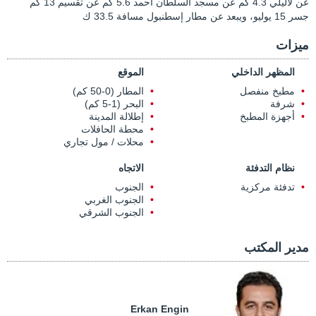
عن لاليلي 4.3 كم عن مسجد السلطان أحمد 5.6 كم عن تقسيم 13 كم
جسر 15 يوليو، ويبعد عن مطار إسطنبول مسافة 33.5 ك
ميزات
المظهر الداخلي
الموقع
مطبخ منفصل
المطار (0-50 كم)
شرفة
البحر (1-5 كم)
أجهزة المطبخ
إطلالة المدينة
محطة الحافلات
محلات / مول تجاري
نظام التدفئة
الاتجاه
تدفئة مركزية
الجنوب
الجنوب الغربي
الجنوب الشرقي
مدير المكتب
Erkan Engin