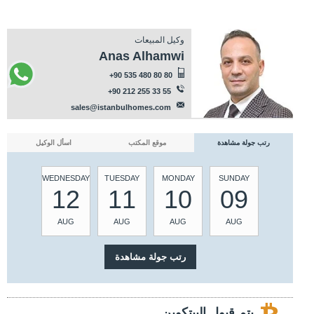
وكيل المبيعات
Anas Alhamwi
+90 535 480 80 80
+90 212 255 33 55
sales@istanbulhomes.com
رتب جولة مشاهدة
موقع المكتب
اسأل الوكيل
WEDNESDAY
TUESDAY
MONDAY
SUNDAY
12
11
10
09
AUG
AUG
AUG
AUG
يتم قبول البيتكوين