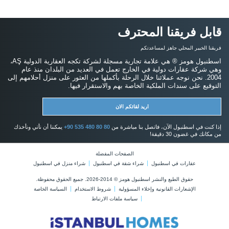
قابل فريقنا المحترف
فريقنا الخبير المحلي جاهز لمساعدتكم
اسطنبول هومز ® هي علامة تجارية مسجلة لشركة تكجه العقارية الدولية AŞ،
وهي شركة عقارات دولية في الخارج تعمل في العديد من البلدان منذ عام
2004. نحن نوجه عملائنا خلال الرحلة بأكملها من العثور على منزل أحلامهم إلى
التوقيع على سندات الملكية الخاصة بهم والاستقرار فيها.
اريد لقائكم الان
إذا كنت في اسطنبول الآن، فاتصل بنا مباشرة من
+90 535 480 80 80
يمكننا أن نأتي ونأخذك
من مكانك في غضون 30 دقيقة!
الصفحات المفضلة
عقارات في اسطنبول
شراء شقة في اسطنبول
شراء منزل في اسطنبول
حقوق الطبع والنشر اسطنبول هومز © 2014-2026. جميع الحقوق محفوظة.
الإشعارات القانونية وإخلاء المسؤولية
شروط الاستخدام
السياسة الخاصة
سياسة ملفات الارتباط