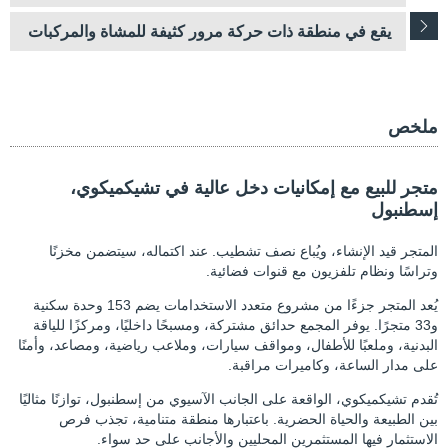
يقع في منطقة ذات حركة مرور كثيفة للمشاة والمركبات
ملخص
متجر للبيع مع إمكانيات دخل عالية في تشيكميكوي،
إسطنبول
المتجر قيد الإنشاء، ويُباع نصف تشطيب. عند اكتماله، سيتضمن مخزنًا
وتراسًا ونظام تلفزيون مع قنوات فضائية.
يُعد المتجر جزءًا من مشروع متعدد الاستخدامات يضم 153 وحدة سكنية
و33 متجرًا. يوفر المجمع حدائق مشتركة، ومسبحًا داخليًا، ومركزًا للياقة
البدنية، وملعبًا للأطفال، ومواقف سيارات، وملاعب رياضية، ومصاعد، وأمنًا
على مدار الساعة، وكاميرات مراقبة.
تُقدم تشيكميكوي، الواقعة على الجانب الآسيوي من إسطنبول، توازنًا مثاليًا
بين الطبيعة والحياة الحضرية. باعتبارها منطقة متنامية، تجذب فرص
الاستثمار فيها المستثمرين المحليين والأجانب على حد سواء.