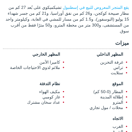
يقع المتجر المعروض للبيع في إسطنبول
تشيكميكوي على بُعد 27 كم من
مطار صبيحة كوكجن، و26 كم من نفق أوراسيا، و21 كم من جسر شهداء
15 يوليو (البوسفور)، و1.5 كم من مسار للمشي في الغابة، وكيلومتر واحد
من المستشفى، و300 متر من محطة المترو، و50 مترًا فقط من أقرب
سوق.
ميزات
المظهر الداخلي
المظهر الخارجي
غرفة التخزين
كاميرا الأمن
تراس
ملائم لذوي الاحتياجات الخاصة
ستلايت
الموقع
نظام التدفئة
المطار (0-50 كم)
مكيف الهواء
إطلالة المدينة
غاز كومبي
المترو
عداد سخان مشترك
محلات / مول تجاري
الاتجاه
الغرب
الشرق