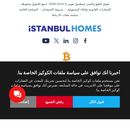
حقوق الطبع والنشر اسطنبول هومز © 2014-2026. جميع الحقوق محفوظة.
الإشعارات القانونية وإخلاء المسؤولية
شروط الاستخدام
السياسة الخاصة
سياسة ملفات الارتباط
يتم قبول البيتكوين
قم بشراء أي عقار عن طريق الدفع بالبيتكوين
أخبرنا أنك توافق على سياسة ملفات الكوكيز الخاصة بنا.
نحن نستخدم ملفات كوكيز الخاصة بنا لتحسين تجربتك للبحث عن العقارات
على موقعنا على الانترنت. في حالة المتابعة، نفترض أنك توافق بسياسة ملفات
كوكيز الخاصة بنا.
قبول الكل
رفض الجميع
إعدادات
العودة
عقارات
تعديل