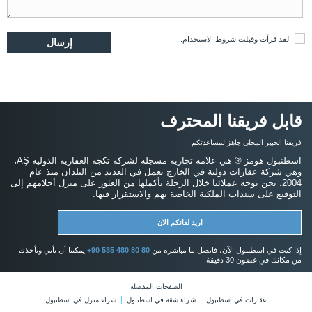
لقد قرأت وقبلت
شروط الاستخدام
.
قابل فريقنا المحترف
فريقنا الخبير المحلي جاهز لمساعدتكم
اسطنبول هومز ® هي علامة تجارية مسجلة لشركة تكجه العقارية الدولية AŞ،
وهي شركة عقارات دولية في الخارج تعمل في العديد من البلدان منذ عام
2004. نحن نوجه عملائنا خلال الرحلة بأكملها من العثور على منزل أحلامهم إلى
التوقيع على سندات الملكية الخاصة بهم والاستقرار فيها.
اريد لقائكم الان
إذا كنت في اسطنبول الآن، فاتصل بنا مباشرة من
+90 535 480 80 80
يمكننا أن نأتي ونأخذك
من مكانك في غضون 30 دقيقة!
الصفحات المفضلة
عقارات في اسطنبول
شراء شقة في اسطنبول
شراء منزل في اسطنبول