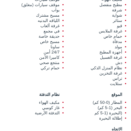
مطبخ منفصل
موقف سيارات (مغلق)
شرفة
بواب
شواية
مسبح مشترك
ستائر
اللياقه البدنيه
قبو
غرفة ألعاب
غرفة الملابس
في مجمع
حمام خاص
حديقة خاصة
مدفأة
مسبح خاص
مولد
ساونا
أجهزة المطبخ
24/7 أمن
غرفة الغسيل
كاميرا الأمن
دش
منتجع صحي
نظام المنزل الذكي
حمام تركي
غرفة التخزين
تراس
ستلايت
الموقع
نظام التدفئة
المطار (0-50 كم)
مكيف الهواء
البحر (1-5 كم)
غاز كومبي
(البحيرة (1-5 كم
التدفئة الأرضية
إطلالة البحيرة
الاتجاه