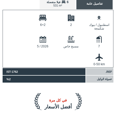
6
فيلا منفصلة
تفاصيل عامة
531 m²
اسطنبول / بيوك
2
6+2
شكمجة
7
مسبح خاص
5 / 2026
0-50 km
IST-1762
REF.
عمولة الوكيل
%2
في كل مرة
أفضل الأسعار