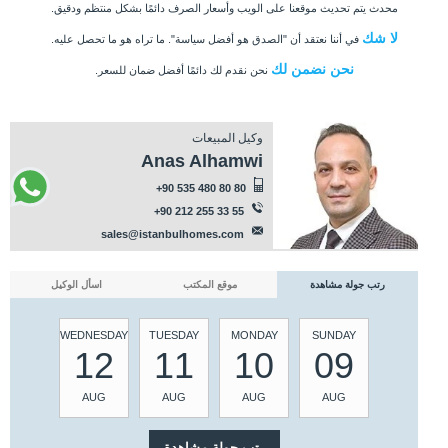
محدث يتم تحديث موقعنا على الويب وأسعار الصرف دائمًا بشكل منتظم ودقيق.
لا شك
في أننا نعتقد أن "الصدق هو أفضل سياسة". ما تراه هو ما تحصل عليه.
نحن نضمن لك
نحن نقدم لك دائمًا أفضل ضمان للسعر.
وكيل المبيعات
Anas Alhamwi
+90 535 480 80 80
+90 212 255 33 55
sales@istanbulhomes.com
رتب جولة مشاهدة
موقع المكتب
اسأل الوكيل
WEDNESDAY
TUESDAY
MONDAY
SUNDAY
12
11
10
09
AUG
AUG
AUG
AUG