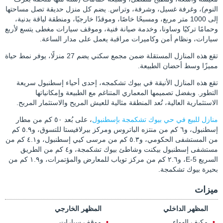
النوم)، وغرفة غسيل، وشرفة، وتراس. يضم كل منزل حديقة تصل مساحتها
إلى 1000 متر مربع، ومسبحًا خاصًا، وموقدًا خارجيًا، ومنطقة لياقة بدنية،
وحمامًا تركيًا وساونا، وخدمة صيانة فنية، وموقف سيارات مغطى يتسع لأربع
سيارات، ونظام أمن وكاميرات مراقبة يعمل على مدار الساعة.
تقع هذه المنازل المستقلة ضمن مجمع سكني يضم 27 منزلًا، يوفر نمط حياة
مميزًا وسط أحضان الطبيعة.
تقع هذه المنازل الأنيقة في بيوك تشكمجه، إحدى أحياء إسطنبول سريعة
التطور. وبفضل تصميمها المعماري المتناغم مع الطبيعة وإمكانياتها
الاستثمارية العالية، تُعد المنطقة مثالية للعيش المريح والاستثمار المربح.
منازل للبيع في حي بيوك تشكمجة بإسطنبول
، على بُعد ٥٠ كم من مطار
إسطنبول، و٦ كم من منتزه الباتروس ومركز بيرلافيستا للتسوق، و٥.٩ كم
من المستشفى الحكومي، و٥.٣ كم من مرسى كيي إسطنبول، و٤.١ كم من
مستشفى إسطنبول بيكنت وشاطئ بيوك تشكمجة، و٤ كم من الطريق
السريع E-5، و٢.٦ كم من مركز توياب للمعارض والمؤتمرات، و١.٩ كم من
بحيرة بيوك تشكمجة.
ميزات
المظهر الداخلي
المظهر الخارجي
مكيف الهواء
موقف سيارات