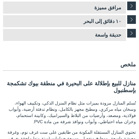
مرافق مميزة
١٠ دقائق إلى البحر
حديقة واسعة
ملخص
منازل للبيع بإطلالة على البحيرة في منطقة بيوك تشكمجة
بإسطنبول
تُسلم المنازل مزودة بميزات مثل نظام المنزل الذكي، وتكييف الهواء،
وسخان مياه مركزي، ومطبخ مجهز بالكامل، ونظام تدفئة أرضية، وأبواب
فولاذية، ومصعد، وأرضيات من البلاط والسيراميك، وكابينة استحمام،
وخزان مياه احتياطي، وأبواب ونوافذ شرفة من مادة PVC.
تحتوي المنازل المستقلة المكونة من طابقين على ست غرف نوم، وغرفة
معيشة واسعة، ومطبخ منفصل، وسبعة حمامات (ستة منها ملحقة بغرف