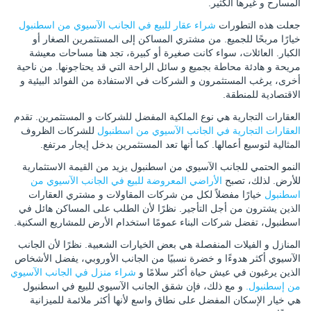
المسارح و غيرها الكثير.
جعلت هذه التطورات
شراء عقار للبيع في الجانب الآسيوي من اسطنبول
خيارًا مربحًا للجميع. من مشتري المساكن إلى المستثمرين الصغار أو
الكبار. العائلات، سواء كانت صغيرة أو كبيرة، تجد هنا مساحات معيشة
مريحة و هادئة محاطة بجميع و سائل الراحة التي قد يحتاجونها. من ناحية
أخرى، يرغب المستثمرون و الشركات في الاستفادة من الفوائد البيئية و
الاقتصادية للمنطقة.
العقارات التجارية هي نوع الملكية المفضل للشركات و المستثمرين. تقدم
العقارات التجارية في الجانب الآسيوي من اسطنبول
للشركات الظروف
المثالية لتوسيع أعمالها. كما أنها تعد المستثمرين بدخل إيجار مرتفع.
النمو الحتمي للجانب الآسيوي من اسطنبول يزيد من القيمة الاستثمارية
للأرض. لذلك، تصبح
الأراضي المعروضة للبيع في الجانب الآسيوي من
اسطنبول
خيارًا مفضلاً لكل من شركات المقاولات و مشتري العقارات
الذين يشترون من أجل التأجير. نظرًا لأن الطلب على المساكن هائل في
اسطنبول، تفضل شركات البناء عمومًا استخدام الأرض للمشاريع السكنية.
المنازل و الفيلات المنفصلة هي بعض الخيارات الشعبية. نظرًا لأن الجانب
الآسيوي أكثر هدوءًا و خضرة نسبيًا من الجانب الأوروبي، يفضل الأشخاص
الذين يرغبون في عيش حياة أكثر سلامًا و
شراء منزل في الجانب الآسيوي
من إسطنبول.
و مع ذلك، فإن شقق الجانب الآسيوي للبيع في اسطنبول
هي خيار الإسكان المفضل على نطاق واسع لأنها أكثر ملائمة للميزانية