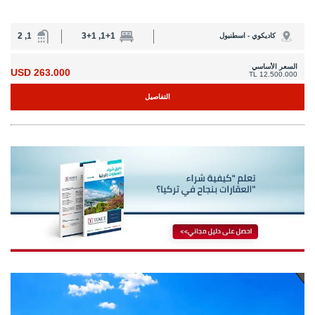
IST-1839
شقق مطلة على البحر في الطابق الأوسط في مالتيبي، إسطنبول
تقع الشقق في مالتيبي، إسطنبول، ضمن مجمع سكني مطل على البحر، مبني على
قطعة أرض واسعة، ويضم موقف سيارات داخلي، وحدائق مُنسقة، ومسبحًا.