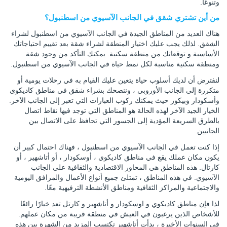
وتنوعًا.
من أين تشتري شقق في الجانب الآسيوي من اسطنبول؟
هناك العديد من المناطق الجيدة في الجانب الآسيوي من اسطنبول لشراء
الشقق. لذلك يجب عليك اختيار المنطقة لشراء شقة بعد تقييم احتياجاتك
الأساسية و توقعاتك من منطقة سكنية. يمكنك التأكد من وجود شقة
ومنطقة سكنية مناسبة لكل نمط حياة في الجانب الآسيوي من اسطنبول.
لنفترض أن لديك أسلوب حياة يتعين عليك القيام به في رحلات يومية أو
متكررة إلى الجانب الأوروبي ، وننصحك بشراء شقق في مناطق كاديكوي
وأسكودار وبيكوز حيث يمكنك ركوب العبارات التي تعبر إلى الجانب الآخر.
الخيار الجيد الآخر لهذه الحالة هو المناطق التي توجد فيها نقاط اتصال
بالطرق السريعة المؤدية إلى الجسور التي تحافظ على الاتصال بين
الجانبين.
إذا كنت تعمل في الجانب الآسيوي من اسطنبول ، فهناك احتمال كبير أن
يكون مكان عملك يقع في مناطق كاديكوي ، أوسكودار ، أو أتاشهير ، أو
كارتال. هذه المناطق هي المحاور الاقتصادية والثقافية على الجانب
الآسيوي. في هذه المناطق ، تمتلئ جميع أنواع الأعمال والمرافق اليومية
والاجتماعية والمراكز الثقافية ومناطق الأنشطة الترفيهية معًا.
لذا فإن مناطق كاديكوي و اوسكودار و أتاشهير و كارتل تعد خيارًا رائعًا
للأشخاص الذين يرغبون في العيش في منطقة قريبة من مكان عملهم.
في السنوات الأخيرة ، بدأت أتاشهير تكتسب المزيد من الشهرة بين هذه