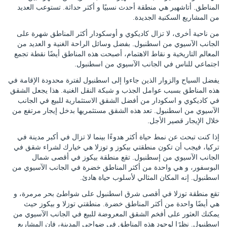
المناطق. أتاشهير هي منطقة أحدث نسبيًا و أكثر حداثة. تستوعب العديد
من المشاريع السكنية الجديدة.
من ناحية أخرى، لا تزال كاديكوي و أوسكودار أكثر المناطق شهرة على
الجانب الآسيوي من اسطنبول. بفضل وسائل الراحة الغنية و العديد من
المعالم التاريخية و نقاط الاهتمام، أصبحت هذه المناطق أيضًا نقطة تجمع
اجتماعي للناس في الجانب الآسيوي من اسطنبول.
يفضل السياح والزوار الذين جاءوا إلى اسطنبول لفترة محدودة الإقامة في
هذه المناطق بسبب عوامل الجذب و شبكة النقل الغنية. هذا يجعل الشقق
في كاديكوي و اسكودار من أفضل الشقق الاستثمارية للبيع في الجانب
الآسيوي من اسطنبول. تعد هذه الشقق مستثمريها بدخل إيجار مرتفع من
خلال الإيجار قصير الأجل.
إذا كنت تبحث عن نمط حياة أكثر هدوءًا بينما لا تزال في أكبر مدينة في
تركيا، فيجب أن تكون منطقتي بيكوز و توزلا هي خيارك لشراء شقق في
الجانب الآسيوي من إسطنبول. تقع منطقة بيكوز في أقصى شمال
البوسفور، و هي واحدة من أكثر المناطق خضرة في الجانب الآسيوي من
اسطنبول. إنه المكان المثالي لأسلوب حياة هادئ.
تقع منطقة توزلا في أقصى شرق اسطنبول على شواطئ بحر مرمرة، و
هي أيضًا واحدة من أكثر المناطق خضرة. منطقتي توزلا و بيكوز حيث
يمكنك العثور على أفخم الشقق المعروضة للبيع في الجانب الآسيوي من
اسطنبول. نظرًا لوجود هذه المناطق في ضواحي المدينة، فإن المشاريع