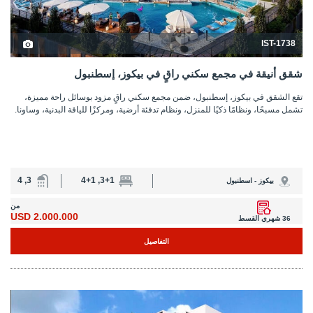
IST-1738
شقق أنيقة في مجمع سكني راقٍ في بيكوز، إسطنبول
تقع الشقق في بيكوز، إسطنبول، ضمن مجمع سكني راقٍ مزود بوسائل راحة مميزة،
تشمل مسبحًا، ونظامًا ذكيًا للمنزل، ونظام تدفئة أرضية، ومركزًا للياقة البدنية، وساونا.
3, 4
3+1, 4+1
بيكوز - اسطنبول
من
2.000.000 USD
36 شهري القسط
التفاصيل