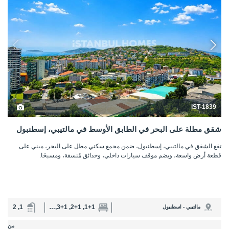
1, 2
1+1, 2+1, 3+1, 4+1
مالتيبي - اسطنبول
من
305.000 USD
التفاصيل