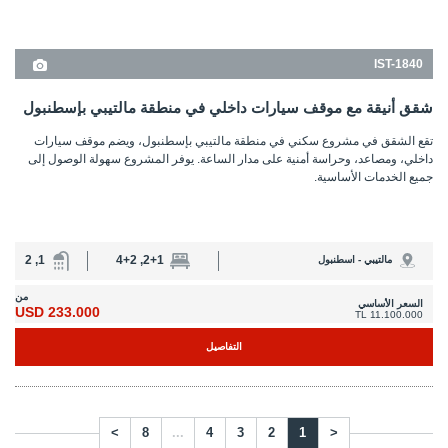
>
8
...
4
3
2
1
<
قابل فريقنا المحترف
فريقنا الخبير المحلي جاهز لمساعدتكم
اسطنبول هومز ® هي علامة تجارية مسجلة لشركة تكجه العقارية الدولية AŞ،
وهي شركة عقارات دولية في الخارج تعمل في العديد من البلدان منذ عام
2004. نحن نوجه عملائنا خلال الرحلة بأكملها من العثور على منزل أحلامهم إلى
التوقيع على سندات الملكية الخاصة بهم والاستقرار فيها.
اريد لقائكم الان
إذا كنت في اسطنبول الآن، فاتصل بنا مباشرة من
+90 535 480 80 80
يمكننا أن نأتي ونأخذك
من مكانك في غضون 30 دقيقة!
الصفحات المفضلة
عقارات في اسطنبول
شراء شقة في اسطنبول
شراء منزل في اسطنبول