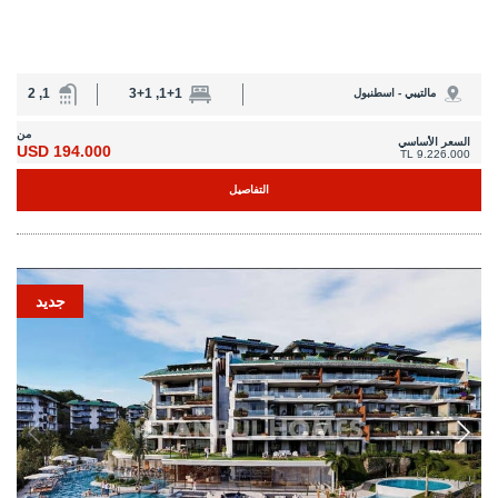
1, 2
1+1, 3+1
مالتيبي - اسطنبول
من
السعر الأساسي
194.000 USD
9.226.000 TL
التفاصيل
جديد