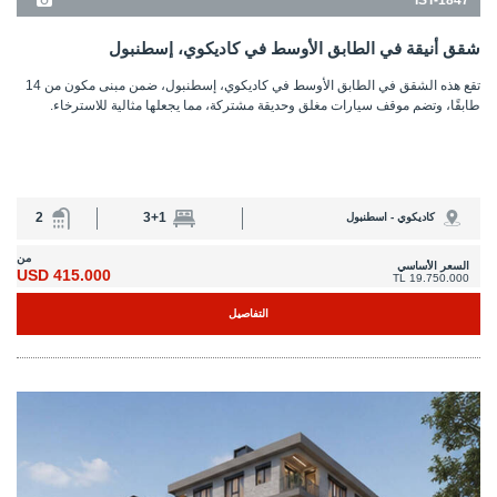
IST-1846
شقق في موقع مرموق في حي كاديكوي بإسطنبول
تقع الشقق في كاديكوي بإسطنبول ضمن مجمع سكني قريب من البحر، ويضم موقف