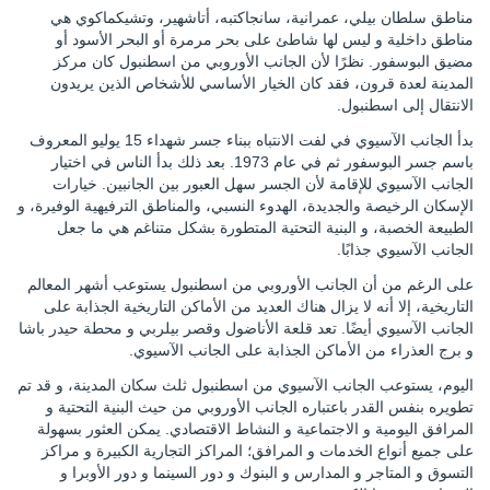
مناطق سلطان بيلي، عمرانية، سانجاكتبه، أتاشهير، وتشيكماكوي هي
مناطق داخلية و ليس لها شاطئ على بحر مرمرة أو البحر الأسود أو
مضيق البوسفور. نظرًا لأن الجانب الأوروبي من اسطنبول كان مركز
المدينة لعدة قرون، فقد كان الخيار الأساسي للأشخاص الذين يريدون
الانتقال إلى اسطنبول.
بدأ الجانب الآسيوي في لفت الانتباه ببناء جسر شهداء 15 يوليو المعروف
باسم جسر البوسفور ثم في عام 1973. بعد ذلك بدأ الناس في اختيار
الجانب الآسيوي للإقامة لأن الجسر سهل العبور بين الجانبين. خيارات
الإسكان الرخيصة والجديدة، الهدوء النسبي، والمناطق الترفيهية الوفيرة، و
الطبيعة الخصبة، و البنية التحتية المتطورة بشكل متناغم هي ما جعل
الجانب الآسيوي جذابًا.
على الرغم من أن الجانب الأوروبي من اسطنبول يستوعب أشهر المعالم
التاريخية، إلا أنه لا يزال هناك العديد من الأماكن التاريخية الجذابة على
الجانب الآسيوي أيضًا. تعد قلعة الأناضول وقصر بيلربي و محطة حيدر باشا
و برج العذراء من الأماكن الجذابة على الجانب الآسيوي.
اليوم، يستوعب الجانب الآسيوي من اسطنبول ثلث سكان المدينة، و قد تم
تطويره بنفس القدر باعتباره الجانب الأوروبي من حيث البنية التحتية و
المرافق اليومية و الاجتماعية و النشاط الاقتصادي. يمكن العثور بسهولة
على جميع أنواع الخدمات و المرافق؛ المراكز التجارية الكبيرة و مراكز
التسوق و المتاجر و المدارس و البنوك و دور السينما و دور الأوبرا و