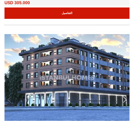
IST-1840
شقق أنيقة مع موقف سيارات داخلي في منطقة مالتيبي بإسطنبول
تقع الشقق في مشروع سكني في منطقة مالتيبي بإسطنبول، ويضم موقف سيارات
داخلي، ومصاعد، وحراسة أمنية على مدار الساعة. يوفر المشروع سهولة الوصول إلى
جميع الخدمات الأساسية.
1, 2
2+1, 4+2
مالتيبي - اسطنبول
من
السعر الأساسي
233.000 USD
11.100.000 TL
التفاصيل