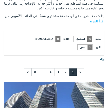
السكنية في هذه المناطق هي أحدث و أكثر حداثة. بالإضافة إلى ذلك، فإنها
توفر عادة مساحات معيشة داخلية و خارجية أكبر.
إذا كنت قد قررت في أي منطقة ستشتري شققًا في الجانب الآسيوي من
إسطنبول، يمكنك
الاتصال بنا
لمعرفة المزيد حول الخيارات المتاحة.
اقرأ المزيد
مدينة:
اسطنبول
القارة:
ISTANBUL ASIA
النوع:
شقق
إزالة
>
8
...
4
3
2
1
<