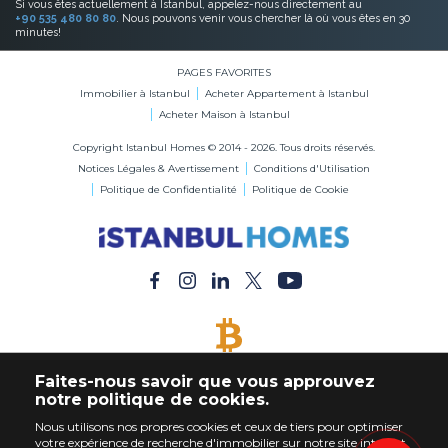
Si vous êtes actuellement à Istanbul, appelez-nous directement au
+90 535 480 80 80
. Nous pouvons venir vous chercher là où vous êtes en 30
minutes!
PAGES FAVORITES
Immobilier à Istanbul
Acheter Appartement à Istanbul
Acheter Maison à Istanbul
Copyright Istanbul Homes © 2014 - 2026. Tous droits réservés.
Notices Légales & Avertissement
Conditions d'Utilisation
Politique de Confidentialité
Politique de Cookie
BITCOIN ACCEPTÉ
Faites-nous savoir que vous approuvez
Acheter Immobilier en Bitcoin
notre politique de cookies.
Nous utilisons nos propres cookies et ceux de tiers pour optimiser
votre expérience de recherche d'immobilier sur notre site internet.