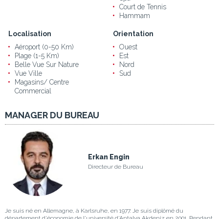
Court de Tennis
Hammam
Localisation
Orientation
Aéroport (0-50 Km)
Ouest
Plage (1-5 Km)
Est
Belle Vue Sur Nature
Nord
Vue Ville
Sud
Magasins/ Centre
Commercial
MANAGER DU BUREAU
Erkan Engin
Directeur de Bureau
Je suis né en Allemagne, à Karlsruhe, en 1977. Je suis diplômé du
département d'économie de l'université d'Antalya Akdeniz en 2001. Pendant