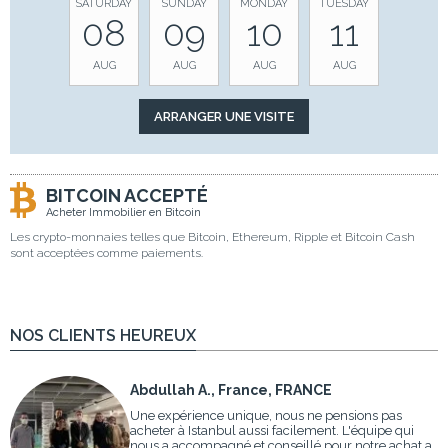
SATURDAY
SUNDAY
MONDAY
TUESDAY
08
09
10
11
AUG
AUG
AUG
AUG
BITCOIN ACCEPTÉ
Acheter Immobilier en Bitcoin
Les crypto-monnaies telles que Bitcoin, Ethereum, Ripple et Bitcoin Cash
sont acceptées comme paiements.
NOS CLIENTS HEUREUX
Abdullah A., France, FRANCE
Une expérience unique, nous ne pensions pas
acheter à Istanbul aussi facilement. L'équipe qui
nous a accompagné et conseillé pour notre achat a