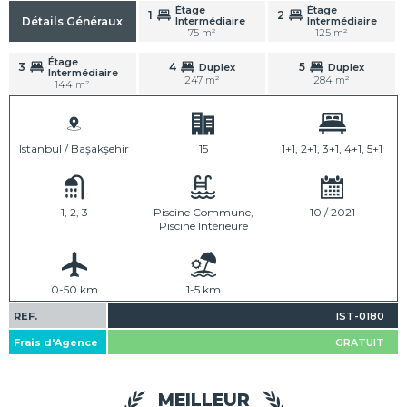
Étage
Étage
1
2
Intermédiaire
Intermédiaire
Détails Généraux
75 m²
125 m²
Étage
3
4
5
Duplex
Duplex
Intermédiaire
247 m²
284 m²
144 m²
Istanbul / Başakşehir
15
1+1, 2+1, 3+1, 4+1, 5+1
1, 2, 3
Piscine Commune,
10 / 2021
Piscine Intérieure
0-50 km
1-5 km
REF.
IST-0180
Frais d'Agence
GRATUIT
MEILLEUR