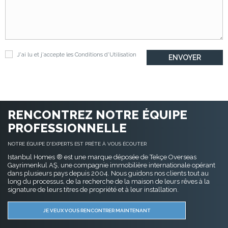
J'ai lu et j'accepte les
Conditions d'Utilisation
RENCONTREZ NOTRE ÉQUIPE
PROFESSIONNELLE
NOTRE ÉQUIPE D'EXPERTS EST PRÊTE À VOUS ÉCOUTER
Istanbul Homes ® est une marque déposée de Tekçe Overseas
Gayrimenkul AŞ, une compagnie immobilière internationale opérant
dans plusieurs pays depuis 2004. Nous guidons nos clients tout au
long du processus, de la recherche de la maison de leurs rêves à la
signature de leurs titres de propriété et à leur installation.
JE VEUX VOUS RENCONTRER MAINTENANT