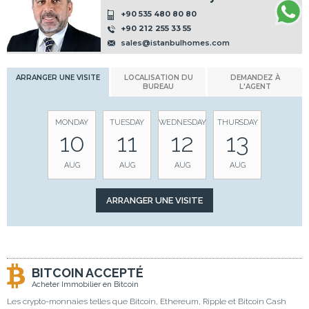
+90 535 480 80 80
+90 212 255 33 55
sales@istanbulhomes.com
ARRANGER UNE VISITE
LOCALISATION DU
DEMANDEZ À
BUREAU
L'AGENT
MONDAY
TUESDAY
WEDNESDAY
THURSDAY
10
11
12
13
AUG
AUG
AUG
AUG
BITCOIN ACCEPTÉ
Acheter Immobilier en Bitcoin
Les crypto-monnaies telles que Bitcoin, Ethereum, Ripple et Bitcoin Cash