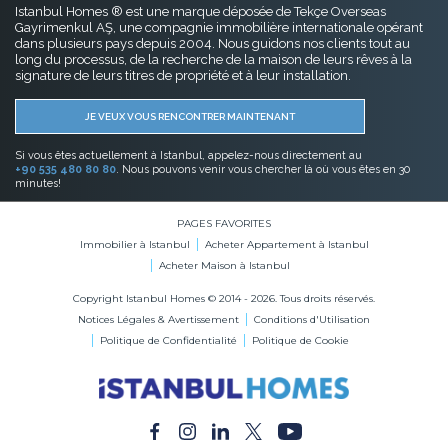
Istanbul Homes ® est une marque déposée de Tekçe Overseas
Gayrimenkul AŞ, une compagnie immobilière internationale opérant
dans plusieurs pays depuis 2004. Nous guidons nos clients tout au
long du processus, de la recherche de la maison de leurs rêves à la
signature de leurs titres de propriété et à leur installation.
JE VEUX VOUS RENCONTRER MAINTENANT
Si vous êtes actuellement à Istanbul, appelez-nous directement au
+90 535 480 80 80
. Nous pouvons venir vous chercher là où vous êtes en 30
minutes!
PAGES FAVORITES
Immobilier à Istanbul
Acheter Appartement à Istanbul
Acheter Maison à Istanbul
Copyright Istanbul Homes © 2014 - 2026. Tous droits réservés.
Notices Légales & Avertissement
Conditions d'Utilisation
Politique de Confidentialité
Politique de Cookie