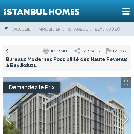
ACCUEIL
IMMOBILIER
ISTANBUL
BEYLIKDÜZÜ
BU
IMPRIMER
PARTAGER
RAPPORT
Bureaux Modernes Possibilité des Haute Revenus
à Beylikduzu
Demandez le Prix