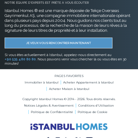
NOTRE ÉQUIPE D'EXPERTS EST PRÊTE À VOUS ÉCOUTER
Istanbul Homes ® est une marque déposée de Tekçe Overseas
Gayrimenkul AŞ, une compagnie immobilière internationale opérant
dans plusieurs pays depuis 2004. Nous guidons nos clients tout au
long du processus, de la recherche de la maison de leurs rêves à la
signature de leurs titres de propriété et à leur installation.
JE VEUX VOUS RENCONTRER MAINTENANT
Si vous êtes actuellement à Istanbul, appelez-nous directement au
+90 535 480 80 80
. Nous pouvons venir vous chercher là où vous êtes en 30
minutes!
PAGES FAVORITES
Immobilier à Istanbul
Acheter Appartement à Istanbul
Acheter Maison à Istanbul
Copyright Istanbul Homes © 2014 - 2026. Tous droits réservés.
Notices Légales & Avertissement
Conditions d'Utilisation
Politique de Confidentialité
Politique de Cookie