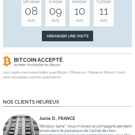
SATURDAY
SUNDAY
MONDAY
TUESDAY
08
09
10
11
AUG
AUG
AUG
AUG
BITCOIN ACCEPTÉ
Acheter Immobilier en Bitcoin
Les crypto-monnaies telles que Bitcoin, Ethereum, Ripple et Bitcoin Cash
sont acceptées comme paiements.
NOS CLIENTS HEUREUX
Junie D., FRANCE
"Bonjour Sana'' Vous m'aviez accompagné pendant
1mois dans le processus de l'achat de mon