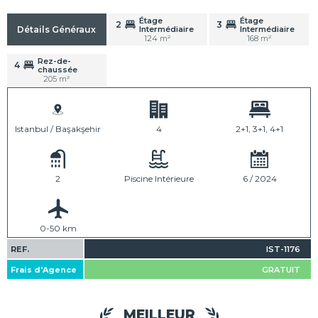
Étage
Étage
2
3
Intermédiaire
Intermédiaire
Détails Généraux
124 m²
168 m²
Rez-de-
4
chaussée
205 m²
Istanbul / Başakşehir
4
2+1, 3+1, 4+1
2
Piscine Intérieure
6 / 2024
0-50 km
REF.
IST-1176
Frais d'Agence
GRATUIT
MEILLEUR