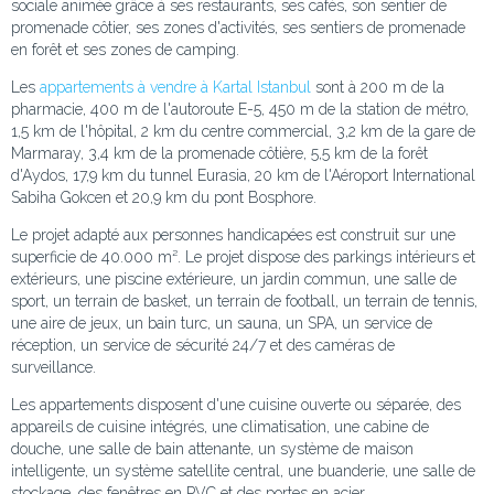
sociale animée grâce à ses restaurants, ses cafés, son sentier de
promenade côtier, ses zones d'activités, ses sentiers de promenade
en forêt et ses zones de camping.
Les
appartements à vendre à Kartal Istanbul
sont à 200 m de la
pharmacie, 400 m de l'autoroute E-5, 450 m de la station de métro,
1,5 km de l'hôpital, 2 km du centre commercial, 3,2 km de la gare de
Marmaray, 3,4 km de la promenade côtière, 5,5 km de la forêt
d'Aydos, 17,9 km du tunnel Eurasia, 20 km de l'Aéroport International
Sabiha Gokcen et 20,9 km du pont Bosphore.
Le projet adapté aux personnes handicapées est construit sur une
superficie de 40.000 m². Le projet dispose des parkings intérieurs et
extérieurs, une piscine extérieure, un jardin commun, une salle de
sport, un terrain de basket, un terrain de football, un terrain de tennis,
une aire de jeux, un bain turc, un sauna, un SPA, un service de
réception, un service de sécurité 24/7 et des caméras de
surveillance.
Les appartements disposent d'une cuisine ouverte ou séparée, des
appareils de cuisine intégrés, une climatisation, une cabine de
douche, une salle de bain attenante, un système de maison
intelligente, un système satellite central, une buanderie, une salle de
stockage, des fenêtres en PVC et des portes en acier.