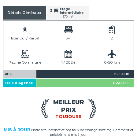
Étage
3
Intermédiaire
Détails Généraux
170 m²
Istanbul / Kartal
3+1
2
Piscine Commune
1 / 2024
0-50 km
REF.
IST-1188
Frais d'Agence
GRATUIT
MEILLEUR
PRIX
TOUJOURS
MIS À JOUR
Notre site internet et nos taux de change sont régulièrement et
précisément mis à jour.