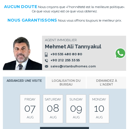
AUCUN DOUTE
Nous croyons que «l'honnêteté est la meilleure politique».
Ce que vous voyez est ce que vous obtenez.
NOUS GARANTISSONS
Nous vous offrons toujours le meilleur prix.
AGENT IMMOBILIER
Mehmet Ali Tanrıyakul
+90 535 480 80 80
+90 212 255 33 55
sales@istanbulhomes.com
ARRANGER UNE VISITE
LOCALISATION DU
DEMANDEZ À
BUREAU
L'AGENT
FRIDAY
SATURDAY
SUNDAY
MONDAY
07
08
09
10
AUG
AUG
AUG
AUG