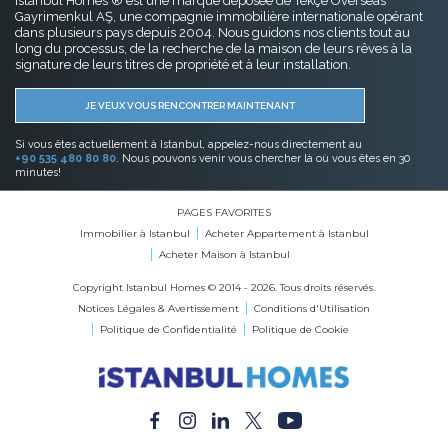
Istanbul Homes ® est une marque déposée de Tekçe Overseas
Gayrimenkul AŞ, une compagnie immobilière internationale opérant
dans plusieurs pays depuis 2004. Nous guidons nos clients tout au
long du processus, de la recherche de la maison de leurs rêves à la
signature de leurs titres de propriété et à leur installation.
JE VEUX VOUS RENCONTRER MAINTENANT
Si vous êtes actuellement à Istanbul, appelez-nous directement au
+90 535 480 80 80
. Nous pouvons venir vous chercher là où vous êtes en 30
minutes!
PAGES FAVORITES
Immobilier à Istanbul
Acheter Appartement à Istanbul
Acheter Maison à Istanbul
Copyright Istanbul Homes © 2014 - 2026. Tous droits réservés.
Notices Légales & Avertissement
Conditions d'Utilisation
Politique de Confidentialité
Politique de Cookie