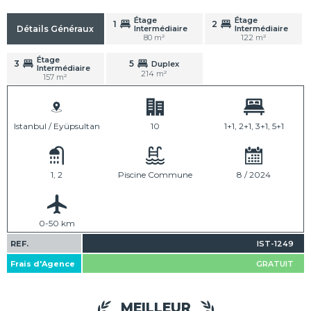
Étage
Étage
1
2
Intermédiaire
Intermédiaire
Détails Généraux
80 m²
122 m²
Étage
3
5
Duplex
Intermédiaire
214 m²
157 m²
Istanbul / Eyüpsultan
10
1+1, 2+1, 3+1, 5+1
1, 2
Piscine Commune
8 / 2024
0-50 km
REF.
IST-1249
Frais d'Agence
GRATUIT
MEILLEUR