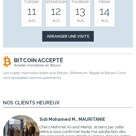
TUESDAY
WEDNESDAY
THURSDAY
FRIDAY
11
12
13
14
AUG
AUG
AUG
AUG
BITCOIN ACCEPTÉ
Acheter Immobilier en Bitcoin
Les crypto-monnaies telles que Bitcoin, Ethereum, Ripple et Bitcoin Cash
sont acceptées comme paiements.
NOS CLIENTS HEUREUX
Sidi Mohamed M., MAURITANIE
Chers Mehmet Ali and Mehdi, Je tiens par cette
lettre à vous confirmer toute ma satisfaction des