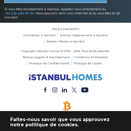
Si vous êtes actuellement à Istanbul, appelez-nous directement au
+90 535 480 80 80
. Nous pouvons venir vous chercher là où vous êtes en 30
minutes!
PAGES FAVORITES
Immobilier à Istanbul
Acheter Appartement à Istanbul
Acheter Maison à Istanbul
Copyright Istanbul Homes © 2014 - 2026. Tous droits réservés.
Notices Légales & Avertissement
Conditions d'Utilisation
Politique de Confidentialité
Politique de Cookie
BITCOIN ACCEPTÉ
Faites-nous savoir que vous approuvez
Acheter Immobilier en Bitcoin
notre politique de cookies.