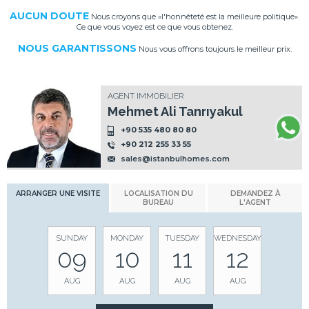
AUCUN DOUTE
Nous croyons que «l'honnêteté est la meilleure politique».
Ce que vous voyez est ce que vous obtenez.
NOUS GARANTISSONS
Nous vous offrons toujours le meilleur prix.
AGENT IMMOBILIER
Mehmet Ali Tanrıyakul
+90 535 480 80 80
+90 212 255 33 55
sales@istanbulhomes.com
ARRANGER UNE VISITE
LOCALISATION DU
DEMANDEZ À
BUREAU
L'AGENT
SUNDAY
MONDAY
TUESDAY
WEDNESDAY
09
10
11
12
AUG
AUG
AUG
AUG