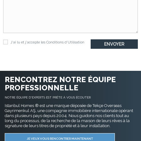
J'ai lu et j'accepte les
Conditions d'Utilisation
RENCONTREZ NOTRE ÉQUIPE
PROFESSIONNELLE
NOTRE ÉQUIPE D'EXPERTS EST PRÊTE À VOUS ÉCOUTER
Istanbul Homes ® est une marque déposée de Tekçe Overseas
Gayrimenkul AŞ, une compagnie immobilière internationale opérant
dans plusieurs pays depuis 2004. Nous guidons nos clients tout au
long du processus, de la recherche de la maison de leurs rêves à la
signature de leurs titres de propriété et à leur installation.
JE VEUX VOUS RENCONTRER MAINTENANT