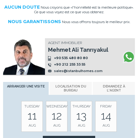
AUCUN DOUTE
Nous croyons que «l'honnêteté est la meilleure politique».
Ce que vous voyez est ce que vous obtenez.
NOUS GARANTISSONS
Nous vous offrons toujours le meilleur prix.
AGENT IMMOBILIER
Mehmet Ali Tanrıyakul
+90 535 480 80 80
+90 212 255 33 55
sales@istanbulhomes.com
ARRANGER UNE VISITE
LOCALISATION DU
DEMANDEZ À
BUREAU
L'AGENT
TUESDAY
WEDNESDAY
THURSDAY
FRIDAY
11
12
13
14
AUG
AUG
AUG
AUG