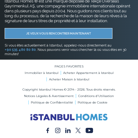
Istanbul Homes ® est une marque déposée de Tekçe Overseas
Gayrimenkul AŞ, une compagnie immobilière internationale opérant
dans plusieurs pays depuis 2004. Nous guidons nos clients tout au
long du processus, de la recherche de la maison de leurs rêves à la
signature de leurs titres de propriété et à leur installation.
JE VEUX VOUS RENCONTRER MAINTENANT
Si vous êtes actuellement à Istanbul, appelez-nous directement au
+90 535 480 80 80
. Nous pouvons venir vous chercher là où vous êtes en 30
minutes!
PAGES FAVORITES
Immobilier à Istanbul
Acheter Appartement à Istanbul
Acheter Maison à Istanbul
Copyright Istanbul Homes © 2014 - 2026. Tous droits réservés.
Notices Légales & Avertissement
Conditions d'Utilisation
Politique de Confidentialité
Politique de Cookie