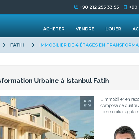
+90 212 255 33 55
+90
ACHETER
VENDRE
LOUER
AC
FATIH
IMMOBILIER DE 4 ÉTAGES EN TRANSFORMA
formation Urbaine à Istanbul Fatih
L'immobilier en reco
compose de quatre 
L’immobilier égalem