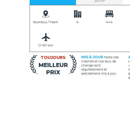
310 m²
Istanbul / Fatih
4
4+4
0-50 km
TOUJOURS
MIS À JOUR
Notre site
internet et nos taux de
c
MEILLEUR
change sont
«
régulièrement et
m
PRIX
précisément mis à jour.
q
q
e