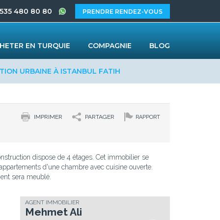
 535 480 80 80
PRENDRE RENDEZ-VOUS
HETER EN TURQUIE
COMPAGNIE
BLOG
TION URBAINE À ISTANBUL FATIH
IMPRIMER
PARTAGER
RAPPORT
nstruction dispose de 4 étages. Cet immobilier se
appartements d'une chambre avec cuisine ouverte.
ent sera meublé.
AGENT IMMOBILIER
Mehmet Ali