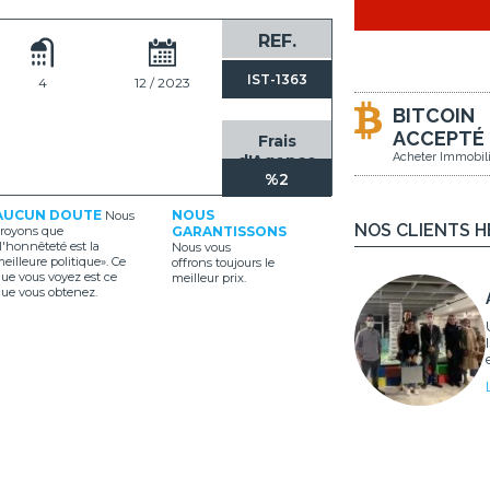
REF.
IST-1363
4
12 / 2023
BITCOIN
ACCEPTÉ
Frais
Acheter Immobili
d'Agence
%2
AUCUN DOUTE
NOUS
Nous
NOS CLIENTS 
royons que
GARANTISSONS
l'honnêteté est la
Nous vous
eilleure politique». Ce
offrons toujours le
ue vous voyez est ce
meilleur prix.
ue vous obtenez.