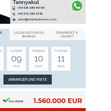
Tanrıyakul
+90 535 480 80 80
+90 212 255 33 55
sales@istanbulhomes.com
NE
LOCALISATION DU
DEMANDEZ À
BUREAU
L'AGENT
Y
SUNDAY
MONDAY
TUESDAY
09
10
11
AUG
AUG
AUG
1.560.000 EUR