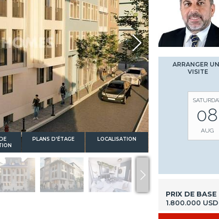
ARRANGER U
VISITE
SATURDA
08
AUG
DE
PLANS D'ÉTAGE
LOCALISATION
TION
PRIX DE BASE
1.800.000 USD