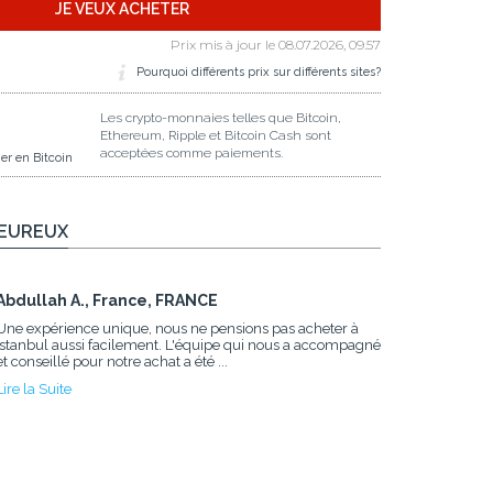
JE VEUX ACHETER
Prix mis à jour le
08.07.2026, 09.57
Pourquoi différents prix sur différents sites?
Les crypto-monnaies telles que Bitcoin,
Ethereum, Ripple et Bitcoin Cash sont
acceptées comme paiements.
er en Bitcoin
HEUREUX
Abdullah A., France, FRANCE
Une expérience unique, nous ne pensions pas acheter à
Istanbul aussi facilement. L'équipe qui nous a accompagné
et conseillé pour notre achat a été ...
Lire la Suite