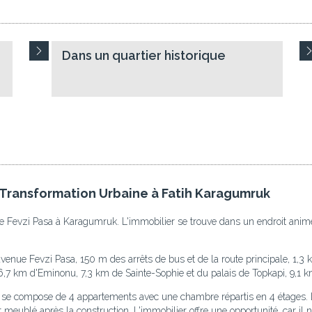
Dans un quartier historique
 Transformation Urbaine à Fatih Karagumruk
ue Fevzi Pasa à Karagumruk. L'immobilier se trouve dans un endroit animé
venue Fevzi Pasa, 150 m des arrêts de bus et de la route principale, 1,3
6,7 km d'Eminonu, 7,3 km de Sainte-Sophie et du palais de Topkapi, 9,1 k
r se compose de 4 appartements avec une chambre répartis en 4 étages. 
 meublé après la construction. L'immobilier offre une opportunité, car i