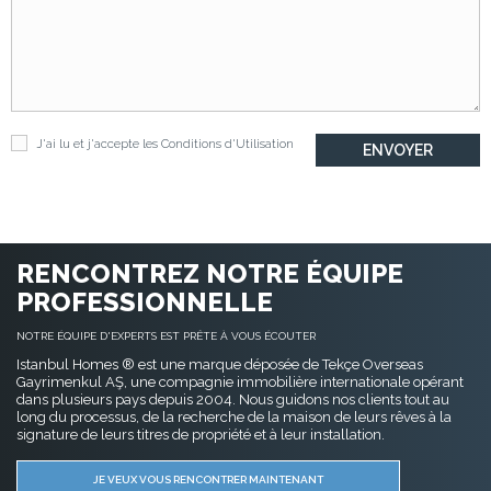
J'ai lu et j'accepte les
Conditions d'Utilisation
RENCONTREZ NOTRE ÉQUIPE
PROFESSIONNELLE
NOTRE ÉQUIPE D'EXPERTS EST PRÊTE À VOUS ÉCOUTER
Istanbul Homes ® est une marque déposée de Tekçe Overseas
Gayrimenkul AŞ, une compagnie immobilière internationale opérant
dans plusieurs pays depuis 2004. Nous guidons nos clients tout au
long du processus, de la recherche de la maison de leurs rêves à la
signature de leurs titres de propriété et à leur installation.
JE VEUX VOUS RENCONTRER MAINTENANT