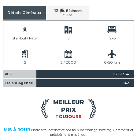
12
Bâtiment
Détails Généraux
350 m²
Istanbul / Fatih
5
12+5
5
3 / 2000
0-50 km
REF.
IST-1364
Frais d'Agence
%2
MEILLEUR
PRIX
TOUJOURS
MIS À JOUR
Notre site internet et nos taux de change sont régulièrement et
précisément mis à jour.