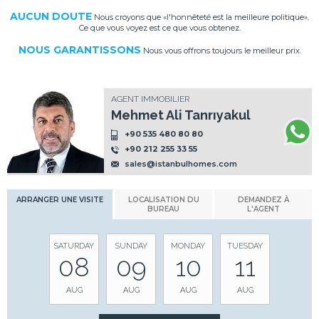
AUCUN DOUTE
Nous croyons que «l'honnêteté est la meilleure politique».
Ce que vous voyez est ce que vous obtenez.
NOUS GARANTISSONS
Nous vous offrons toujours le meilleur prix.
AGENT IMMOBILIER
Mehmet Ali Tanrıyakul
+90 535 480 80 80
+90 212 255 33 55
sales@istanbulhomes.com
ARRANGER UNE VISITE
LOCALISATION DU
DEMANDEZ À
BUREAU
L'AGENT
SATURDAY
SUNDAY
MONDAY
TUESDAY
08
09
10
11
AUG
AUG
AUG
AUG