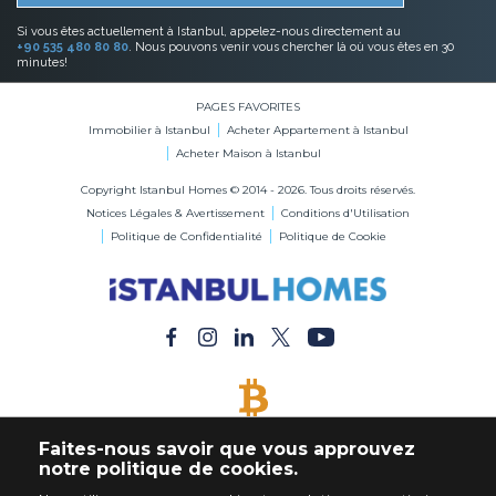
Si vous êtes actuellement à Istanbul, appelez-nous directement au
+90 535 480 80 80
. Nous pouvons venir vous chercher là où vous êtes en 30
minutes!
PAGES FAVORITES
Immobilier à Istanbul
Acheter Appartement à Istanbul
Acheter Maison à Istanbul
Copyright Istanbul Homes © 2014 - 2026. Tous droits réservés.
Notices Légales & Avertissement
Conditions d'Utilisation
Politique de Confidentialité
Politique de Cookie
BITCOIN ACCEPTÉ
Faites-nous savoir que vous approuvez
Acheter Immobilier en Bitcoin
notre politique de cookies.