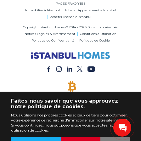
PAGES FAVORITES
Immobilier à Istanbul
Acheter Appartement à Istanbul
Acheter Maison à Istanbul
Copyright Istanbul Homes © 2014 - 2026. Tous droits réservés.
Notices Légales & Avertissement
Conditions d'Utilisation
Politique de Confidentialité
Politique de Cookie
BITCOIN ACCEPTÉ
Faites-nous savoir que vous approuvez
Acheter Immobilier en Bitcoin
notre politique de cookies.
Nous utilisons nos propres cookies et ceux de tiers pour optimiser
votre expérience de recherche d'immobilier sur notre site internet.
Si vous continuez, nous supposons que vous acceptez notre
utilisation de cookies.