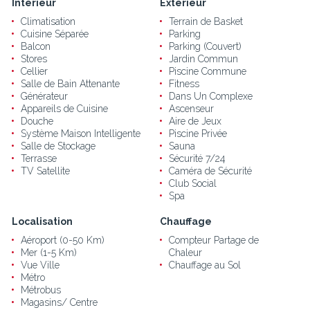
Intérieur
Extérieur
Climatisation
Terrain de Basket
Cuisine Séparée
Parking
Balcon
Parking (Couvert)
Stores
Jardin Commun
Cellier
Piscine Commune
Salle de Bain Attenante
Fitness
Générateur
Dans Un Complexe
Appareils de Cuisine
Ascenseur
Douche
Aire de Jeux
Système Maison Intelligente
Piscine Privée
Salle de Stockage
Sauna
Terrasse
Sécurité 7/24
TV Satellite
Caméra de Sécurité
Club Social
Spa
Localisation
Chauffage
Aéroport (0-50 Km)
Compteur Partage de
Mer (1-5 Km)
Chaleur
Vue Ville
Chauffage au Sol
Métro
Métrobus
Magasins/ Centre