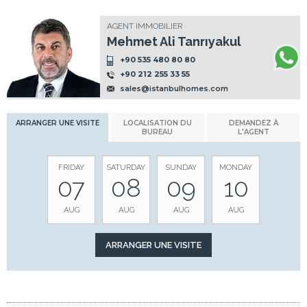
AGENT IMMOBILIER
Mehmet Ali Tanrıyakul
+90 535 480 80 80
+90 212 255 33 55
sales@istanbulhomes.com
ARRANGER UNE VISITE
LOCALISATION DU
DEMANDEZ À
BUREAU
L'AGENT
FRIDAY
SATURDAY
SUNDAY
MONDAY
07
08
09
10
AUG
AUG
AUG
AUG