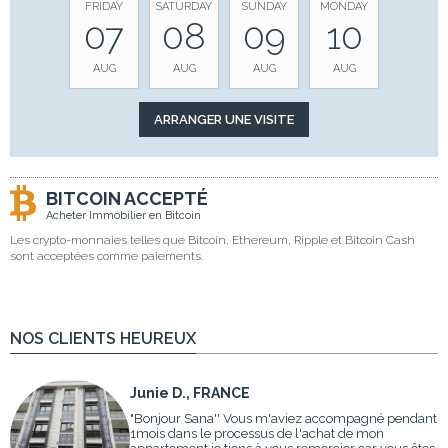
FRIDAY
SATURDAY
SUNDAY
MONDAY
07
08
09
10
AUG
AUG
AUG
AUG
BITCOIN ACCEPTÉ
Acheter Immobilier en Bitcoin
Les crypto-monnaies telles que Bitcoin, Ethereum, Ripple et Bitcoin Cash
sont acceptées comme paiements.
NOS CLIENTS HEUREUX
Junie D., FRANCE
"Bonjour Sana'' Vous m'aviez accompagné pendant
1mois dans le processus de l'achat de mon