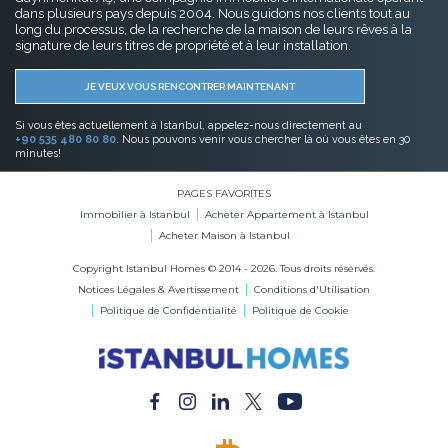
dans plusieurs pays depuis 2004. Nous guidons nos clients tout au
long du processus, de la recherche de la maison de leurs rêves à la
signature de leurs titres de propriété et à leur installation.
JE VEUX VOUS RENCONTRER MAINTENANT
Si vous êtes actuellement à Istanbul, appelez-nous directement au
+90 535 480 80 80
. Nous pouvons venir vous chercher là où vous êtes en 30
minutes!
PAGES FAVORITES
Immobilier à Istanbul
Acheter Appartement à Istanbul
Acheter Maison à Istanbul
Copyright Istanbul Homes © 2014 - 2026. Tous droits réservés.
Notices Légales & Avertissement
Conditions d'Utilisation
Politique de Confidentialité
Politique de Cookie