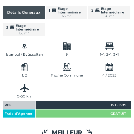
Étage
Étage
1
2
Intermédiaire
Intermédiaire
Détails Généraux
63 m²
96 m²
Étage
3
Intermédiaire
135 m²
Istanbul / Eyüpsultan
9
1+1, 2+1, 3+1
1, 2
Piscine Commune
4 / 2025
0-50 km
REF.
IST-1399
Frais d'Agence
GRATUIT
MEILLEUR