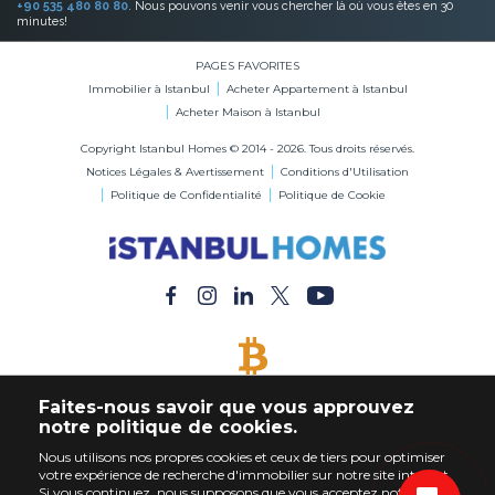
+90 535 480 80 80
. Nous pouvons venir vous chercher là où vous êtes en 30
minutes!
PAGES FAVORITES
Immobilier à Istanbul
Acheter Appartement à Istanbul
Acheter Maison à Istanbul
Copyright Istanbul Homes © 2014 - 2026. Tous droits réservés.
Notices Légales & Avertissement
Conditions d'Utilisation
Politique de Confidentialité
Politique de Cookie
BITCOIN ACCEPTÉ
Faites-nous savoir que vous approuvez
Acheter Immobilier en Bitcoin
notre politique de cookies.
Nous utilisons nos propres cookies et ceux de tiers pour optimiser
votre expérience de recherche d'immobilier sur notre site internet.
Si vous continuez, nous supposons que vous acceptez notre