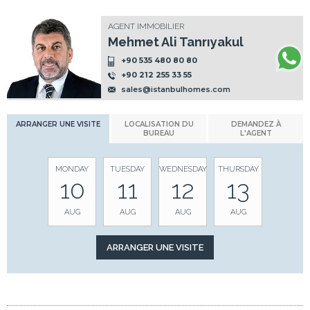
AGENT IMMOBILIER
Mehmet Ali Tanrıyakul
+90 535 480 80 80
+90 212 255 33 55
sales@istanbulhomes.com
ARRANGER UNE VISITE
LOCALISATION DU
DEMANDEZ À
BUREAU
L'AGENT
MONDAY
TUESDAY
WEDNESDAY
THURSDAY
10
11
12
13
AUG
AUG
AUG
AUG