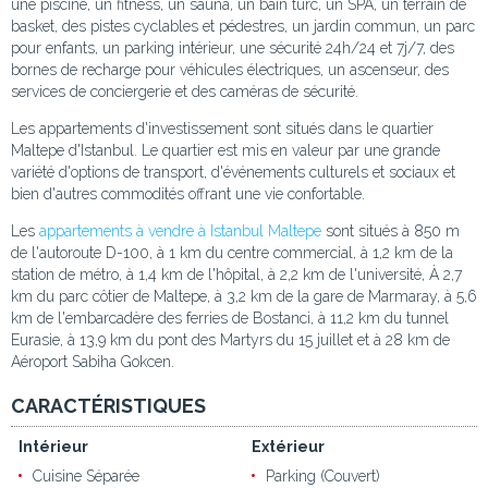
une piscine, un fitness, un sauna, un bain turc, un SPA, un terrain de
basket, des pistes cyclables et pédestres, un jardin commun, un parc
pour enfants, un parking intérieur, une sécurité 24h/24 et 7j/7, des
bornes de recharge pour véhicules électriques, un ascenseur, des
services de conciergerie et des caméras de sécurité.
Les appartements d'investissement sont situés dans le quartier
Maltepe d'Istanbul. Le quartier est mis en valeur par une grande
variété d'options de transport, d'événements culturels et sociaux et
bien d'autres commodités offrant une vie confortable.
Les
appartements à vendre à Istanbul Maltepe
sont situés à 850 m
de l'autoroute D-100, à 1 km du centre commercial, à 1,2 km de la
station de métro, à 1,4 km de l'hôpital, à 2,2 km de l'université, À 2,7
km du parc côtier de Maltepe, à 3,2 km de la gare de Marmaray, à 5,6
km de l'embarcadère des ferries de Bostanci, à 11,2 km du tunnel
Eurasie, à 13,9 km du pont des Martyrs du 15 juillet et à 28 km de
Aéroport Sabiha Gokcen.
CARACTÉRISTIQUES
Intérieur
Extérieur
Cuisine Séparée
Parking (Couvert)