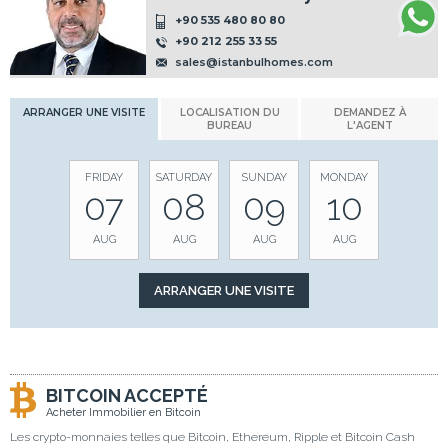
+90 535 480 80 80
+90 212 255 33 55
sales@istanbulhomes.com
ARRANGER UNE VISITE
LOCALISATION DU
DEMANDEZ À
BUREAU
L'AGENT
FRIDAY
SATURDAY
SUNDAY
MONDAY
07
08
09
10
AUG
AUG
AUG
AUG
BITCOIN ACCEPTÉ
Acheter Immobilier en Bitcoin
Les crypto-monnaies telles que Bitcoin, Ethereum, Ripple et Bitcoin Cash