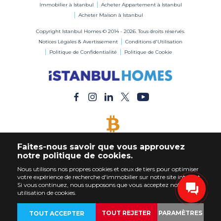
Immobilier à Istanbul
Acheter Appartement à Istanbul
Acheter Maison à Istanbul
Copyright Istanbul Homes © 2014 - 2026. Tous droits réservés.
Notices Légales & Avertissement
Conditions d'Utilisation
Politique de Confidentialité
Politique de Cookie
BITCOIN ACCEPTÉ
Faites-nous savoir que vous approuvez
Acheter Immobilier en Bitcoin
notre politique de cookies.
Nous utilisons nos propres cookies et ceux de tiers pour optimiser
votre expérience de recherche d'immobilier sur notre site internet.
Si vous continuez, nous supposons que vous acceptez notre
utilisation de cookies.
TOUT REJETER
PARAMÈTRES
TOUT ACCEPTER