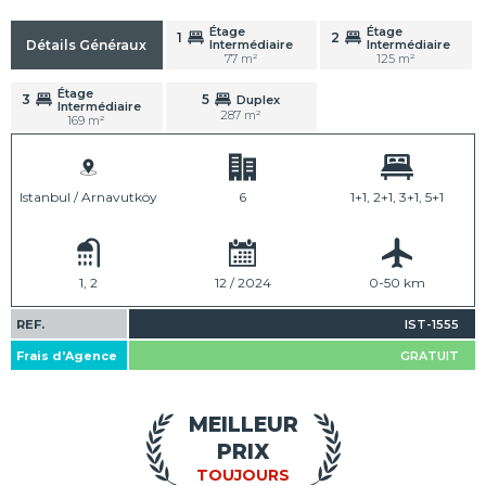
Étage
Étage
1
2
Intermédiaire
Intermédiaire
Détails Généraux
77 m²
125 m²
Étage
3
5
Duplex
Intermédiaire
287 m²
169 m²
Istanbul / Arnavutköy
6
1+1, 2+1, 3+1, 5+1
1, 2
12 / 2024
0-50 km
REF.
IST-1555
Frais d'Agence
GRATUIT
MEILLEUR
PRIX
TOUJOURS