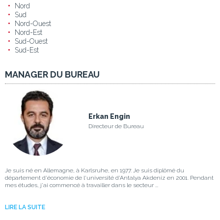
Nord
Sud
Nord-Ouest
Nord-Est
Sud-Ouest
Sud-Est
MANAGER DU BUREAU
Erkan Engin
Directeur de Bureau
Je suis né en Allemagne, à Karlsruhe, en 1977. Je suis diplômé du
département d'économie de l'université d'Antalya Akdeniz en 2001. Pendant
mes études, j'ai commencé à travailler dans le secteur ...
LIRE LA SUITE