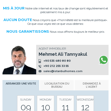
MIS À JOUR
Notre site internet et nos taux de change sont régulièrement et
précisément mis à jour.
AUCUN DOUTE
Nous croyons que «l'honnêteté est la meilleure politique».
Ce que vous voyez est ce que vous obtenez.
NOUS GARANTISSONS
Nous vous offrons toujours le meilleur prix.
AGENT IMMOBILIER
Mehmet Ali Tanrıyakul
+90 535 480 80 80
+90 212 255 33 55
sales@istanbulhomes.com
ARRANGER UNE VISITE
LOCALISATION DU
DEMANDEZ À
BUREAU
L'AGENT
SUNDAY
MONDAY
TUESDAY
WEDNESDAY
09
10
11
12