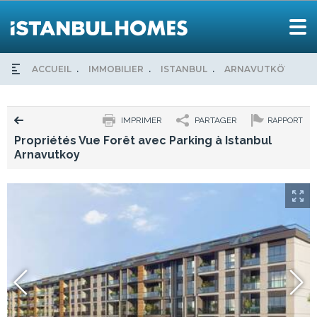
ACCUEIL
IMMOBILIER
ISTANBUL
ARNAVUTKÖY
P
IMPRIMER
PARTAGER
RAPPORT
Propriétés Vue Forêt avec Parking à Istanbul
Arnavutkoy