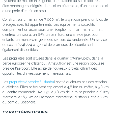
système de maison intelligente, d'un plafond au sol, d'appareils
électroménagers intégrés, d'un sol en céramique, d'un interphone et
d'une porte d'entrée en acier.
Construit sur un terrain de 7 000 m², le projet comprend un bloc de
6 étages avec 84 appartements. Les équipements collectifs
comprennent un ascenseur, une réception, un hammam, un hall
d'entrée, un sauna, un SPA, un bain turc, une aire de jeux pour
enfants, un monte-charge et des sentiers de randonnée. Un service
de sécurité 24h/24 et 7j/7 et des caméras de sécurité sont
également disponibles.
Les propriétés sont situées dans le quartier d'Arnavutköy, dans la
partie européenne d'Istanbul. Arnavutköy est une région populaire
près de l'aéroport. Elle abrite de nouveaux projets, offrant des
opportunités d'investissement intéressantes.
Les
propriétés à vendre à Istanbu
l sont à quelques pas des besoins
quotidiens. Elles se trouvent également à 4,8 km du métro, à 5,8 km
du centre commercial Avlu 34, à 7,8 km de la route principale Kuzey
Marmara, à 16,2 km de l'aéroport international d'Istanbul et à 40 km
du pont du Bosphore.
CARACTÉRISTIQUES