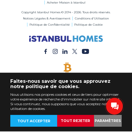
Acheter Maison à Istanbul
Copyright Istanbul Homes © 2014 - 2026. Tous droits réservés.
Notices Légales & Avertissement
Conditions d'Utilisation
Politique de Confidentialité
Politique de Cookie
BITCOIN ACCEPTÉ
Faites-nous savoir que vous approuvez
Acheter Immobilier en Bitcoin
notre politique de cookies.
Nous utilisons nos propres cookies et ceux de tiers pour optimiser
votre expérience de recherche d'immobilier sur notre site internet.
Si vous continuez, nous supposons que vous acceptez notre
utilisation de cookies.
TOUT REJETER
PARAMÈTRES
TOUT ACCEPTER
RETOUR
IMMOBILIERS
PERSONNALISER