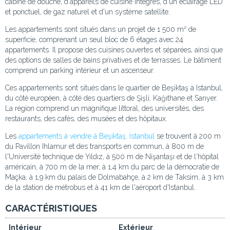
cabine de douche, d'appareils de cuisine intégrés, d'un éclairage LED
et ponctuel, de gaz naturel et d'un système satellite.
Les appartements sont situés dans un projet de 1 500 m² de
superficie, comprenant un seul bloc de 6 étages avec 24
appartements. Il propose des cuisines ouvertes et séparées, ainsi que
des options de salles de bains privatives et de terrasses. Le bâtiment
comprend un parking intérieur et un ascenseur.
Ces appartements sont situés dans le quartier de Beşiktaş à Istanbul,
du côté européen, à côté des quartiers de Şişli, Kağıthane et Sarıyer.
La région comprend un magnifique littoral, des universités, des
restaurants, des cafés, des musées et des hôpitaux.
Les
appartements à vendre à Beşiktaş, İstanbul
se trouvent à 200 m
du Pavillon Ihlamur et des transports en commun, à 800 m de
l'Université technique de Yıldız, à 500 m de Nişantaşı et de l'hôpital
américain, à 700 m de la mer, à 1,4 km du parc de la démocratie de
Maçka, à 1,9 km du palais de Dolmabahçe, à 2 km de Taksim, à 3 km
de la station de métrobus et à 41 km de l'aéroport d'Istanbul.
CARACTÉRISTIQUES
Intérieur
Extérieur