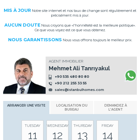
MIS À JOUR
Notre site internet et nos taux de change sont régulièrement et
précisément mis à jour.
AUCUN DOUTE
Nous croyons que «l'honnêteté est la meilleure politique».
Ce que vous voyez est ce que vous obtenez.
NOUS GARANTISSONS
Nous vous offrons toujours le meilleur prix.
AGENT IMMOBILIER
Mehmet Ali Tanrıyakul
+90 535 480 80 80
+90 212 255 33 55
sales@istanbulhomes.com
ARRANGER UNE VISITE
LOCALISATION DU
DEMANDEZ À
BUREAU
L'AGENT
TUESDAY
WEDNESDAY
THURSDAY
FRIDAY
11
12
13
14