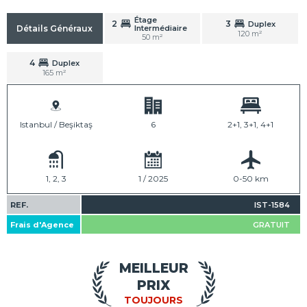
Étage
2
3
Duplex
Intermédiaire
Détails Généraux
120 m²
50 m²
4
Duplex
165 m²
Istanbul / Beşiktaş
6
2+1, 3+1, 4+1
1, 2, 3
1 / 2025
0-50 km
REF.
IST-1584
Frais d'Agence
GRATUIT
MEILLEUR
PRIX
TOUJOURS