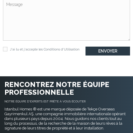
J'ai lu et j'accepte les
Conditions d'Utilisation
RENCONTREZ NOTRE ÉQUIPE
PROFESSIONNELLE
NOTRE ÉQUIPE D'EXPERTS EST PRÊTE À VOUS ÉCOUTER
Istanbul Homes ® est une marque déposée de Tekçe Overseas
Gayrimenkul AŞ, une compagnie immobilière internationale opérant
dans plusieurs pays depuis 2004. Nous guidons nos clients tout au
long du processus, de la recherche de la maison de leurs rêves à la
signature de leurs titres de propriété et à leur installation.