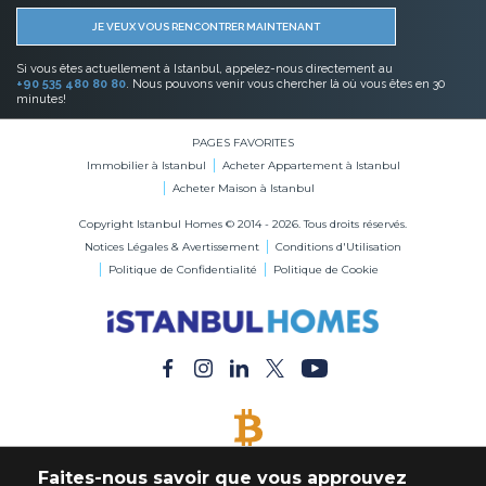
JE VEUX VOUS RENCONTRER MAINTENANT
Si vous êtes actuellement à Istanbul, appelez-nous directement au
+90 535 480 80 80
. Nous pouvons venir vous chercher là où vous êtes en 30
minutes!
PAGES FAVORITES
Immobilier à Istanbul
Acheter Appartement à Istanbul
Acheter Maison à Istanbul
Copyright Istanbul Homes © 2014 - 2026. Tous droits réservés.
Notices Légales & Avertissement
Conditions d'Utilisation
Politique de Confidentialité
Politique de Cookie
BITCOIN ACCEPTÉ
Faites-nous savoir que vous approuvez
Acheter Immobilier en Bitcoin