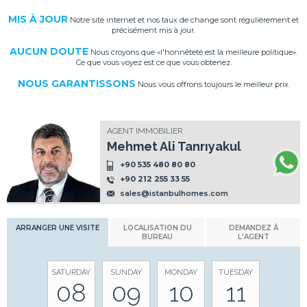
MIS À JOUR
Notre site internet et nos taux de change sont régulièrement et
précisément mis à jour.
AUCUN DOUTE
Nous croyons que «l'honnêteté est la meilleure politique».
Ce que vous voyez est ce que vous obtenez.
NOUS GARANTISSONS
Nous vous offrons toujours le meilleur prix.
AGENT IMMOBILIER
Mehmet Ali Tanrıyakul
+90 535 480 80 80
+90 212 255 33 55
sales@istanbulhomes.com
ARRANGER UNE VISITE
LOCALISATION DU
DEMANDEZ À
BUREAU
L'AGENT
SATURDAY
SUNDAY
MONDAY
TUESDAY
08
09
10
11