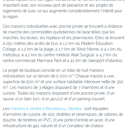
important avec son nouveau port de plaisance et ses projets de
logements de luxe, ce qui augmente considérablement l'intérêt pour
la région.
Ces maisons individuelles avec piscine privée se trouvent à distance
de marche des commodités quotidiennes de base telles que les
marchés, les écoles, les hôpitaux et les pharmacies. Elles se trouvent
à 250 mètres des arrêts de bus, à 1,2 km du Modern Éducation
Collège, à 1,3 km de la plage, à 1,7 km de West Marine, à 4,1 km du
metrobus, à 4,2 km du centre médical Abat Surgical, à 4,7 km du
centre commercial Marmara Park et à 41 km de l'aéroport d'Istanbul.
Le projet de boutique consiste en un total de huit maisons
individuelles sur un terrain de 5 000 m². Chaque maison a une
superficie de 500 m² et une surface habitable intérieure nette de 350
m². Les maisons de 3 étages disposent de 7 chambres et d'une
cuisine. Toutes les maisons disposent d'une piscine privée, d'un
sauna, d'un bain turc, d'un jacuzzi et d'un parking couvert.
Les
maisons à vendre à Beylikduzu, Istanbul
, sont équipées
d'armoires de cuisine, de sols stratifiés et céramiques, de cabines de
douche, de fenêtres en PVC, d'une porte d'entrée en acier, d'une
infrastructure de gaz naturel et d'un compteur de chaleur.