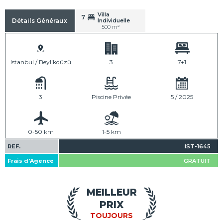
Villa
7
Individuelle
Détails Généraux
500 m²
Istanbul / Beylikdüzü
3
7+1
3
Piscine Privée
5 / 2025
0-50 km
1-5 km
REF.
IST-1645
Frais d'Agence
GRATUIT
MEILLEUR
PRIX
TOUJOURS