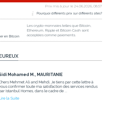
Prix mis à jour le
24.06.2026, 08.57
Pourquoi différents prix sur différents sites?
Les crypto-monnaies telles que Bitcoin,
Ethereum, Ripple et Bitcoin Cash sont
acceptées comme paiements.
er en Bitcoin
HEUREUX
Sidi Mohamed M., MAURITANIE
Chers Mehmet Ali and Mehdi, Je tiens par cette lettre à
vous confirmer toute ma satisfaction des services rendus
par Istanbul Homes, dans le cadre de ...
Lire la Suite