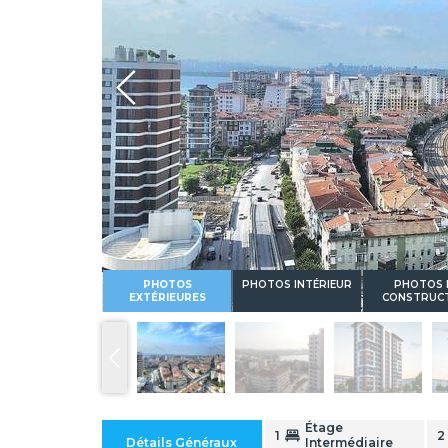
Whatsapp
PHOTOS
PHOTOS INTÉRIEUR
PHOTOS 
EXTÉRIEURES
CONSTRUC
Étage
1
2
Détails Généraux
Intermédiaire