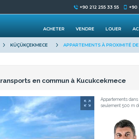
+90 212 255 33 55
+90
ACHETER
VENDRE
LOUER
AC
KÜÇÜKÇEKMECE
APPARTEMENTS À PROXIMITÉ D
 transports en commun à Kucukcekmece
Appartements dans 
seulement 500 m de