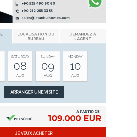
+90 535 480 80 80
+90 212 255 33 55
sales@istanbulhomes.com
NE
LOCALISATION DU
DEMANDEZ À
BUREAU
L'AGENT
SATURDAY
SUNDAY
MONDAY
08
09
10
AUG
AUG
AUG
À PARTIR DE
109.000 EUR
JE VEUX ACHETER