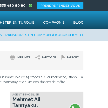
 535 480 80 80
PRENDRE RENDEZ-VOUS
HETER EN TURQUIE
COMPAGNIE
BLOG
ES TRANSPORTS EN COMMUN À KUCUKCEKMECE
IMPRIMER
PARTAGER
RAPPORT
un immeuble de 14 étages à Kucukcekmece, Istanbul, à
 Marmaray et à 1 km des stations de métro.
AGENT IMMOBILIER
Mehmet Ali
Tanrıyakul