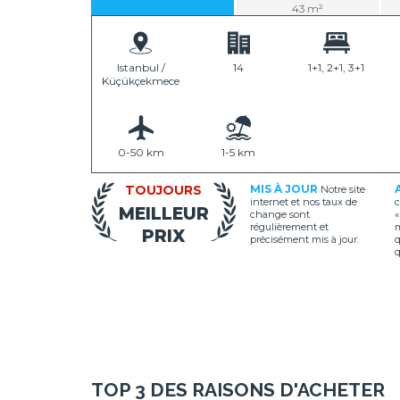
43 m²
Istanbul /
14
1+1, 2+1, 3+1
Küçükçekmece
0-50 km
1-5 km
TOUJOURS
MIS À JOUR
Notre site
internet et nos taux de
c
MEILLEUR
change sont
«
régulièrement et
m
PRIX
précisément mis à jour.
q
q
TOP 3 DES RAISONS D'ACHETER