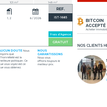
101 m²
148 m²
REF.
IST-1685
1, 2
6 / 2026
BITCOIN
ACCEPTÉ
Acheter Immobili
Frais d'Agence
GRATUIT
NOS CLIENTS 
AUCUN DOUTE
NOUS
Nous
royons que
GARANTISSONS
l'honnêteté est la
Nous vous
eilleure politique». Ce
offrons toujours le
ue vous voyez est ce
meilleur prix.
ue vous obtenez.