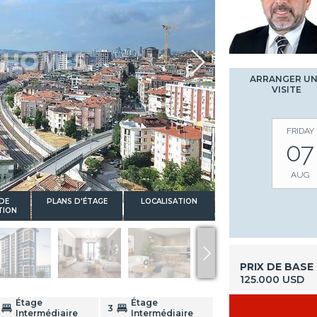
ARRANGER U
VISITE
FRIDAY
07
AUG
DE
PLANS D'ÉTAGE
LOCALISATION
TION
PRIX DE BASE
125.000 USD
Étage
Étage
3
Intermédiaire
Intermédiaire