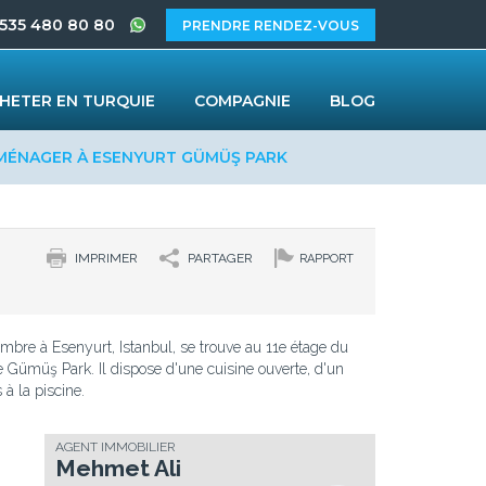
 535 480 80 80
PRENDRE RENDEZ-VOUS
HETER EN TURQUIE
COMPAGNIE
BLOG
MÉNAGER À ESENYURT GÜMÜŞ PARK
IMPRIMER
PARTAGER
RAPPORT
mbre à Esenyurt, Istanbul, se trouve au 11e étage du
Gümüş Park. Il dispose d'une cuisine ouverte, d'un
 à la piscine.
AGENT IMMOBILIER
Mehmet Ali