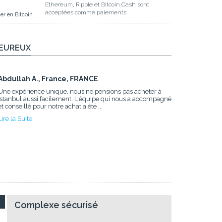
Ethereum, Ripple et Bitcoin Cash sont
acceptées comme paiements.
er en Bitcoin
HEUREUX
Abdullah A., France, FRANCE
Une expérience unique, nous ne pensions pas acheter à
Istanbul aussi facilement. L'équipe qui nous a accompagné
et conseillé pour notre achat a été ...
Lire la Suite
Complexe sécurisé