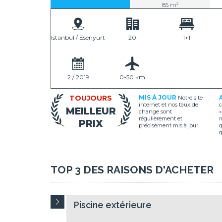
85 m²
Istanbul / Esenyurt
20
1+1
2 / 2019
0-50 km
TOUJOURS
MIS À JOUR
Notre site
e
internet et nos taux de
c
MEILLEUR
change sont
«
régulièrement et
m
PRIX
précisément mis à jour.
q
q
TOP 3 DES RAISONS D'ACHETER
Piscine extérieure