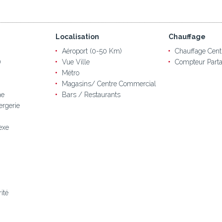
Localisation
Chauffage
Aéroport (0-50 Km)
Chauffage Cent
)
Vue Ville
Compteur Parta
Métro
Magasins/ Centre Commercial
ne
Bars / Restaurants
ergerie
exe
ité