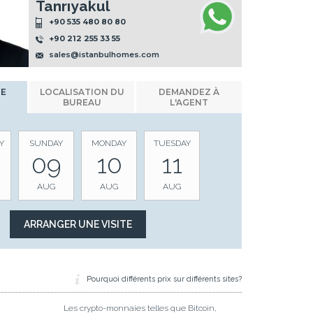
Tanrıyakul
+90 535 480 80 80
+90 212 255 33 55
sales@istanbulhomes.com
NE
LOCALISATION DU
DEMANDEZ À
BUREAU
L'AGENT
Y
SUNDAY
MONDAY
TUESDAY
09
10
11
AUG
AUG
AUG
Pourquoi différents prix sur différents sites?
Les crypto-monnaies telles que Bitcoin,