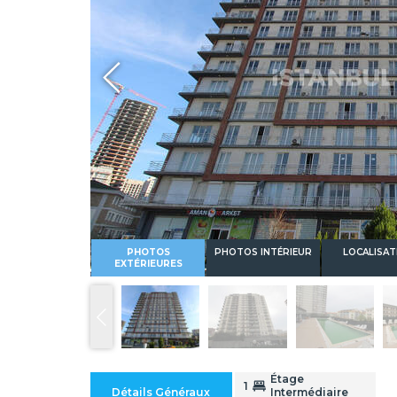
Whatsapp
PHOTOS
PHOTOS INTÉRIEUR
LOCALISAT
EXTÉRIEURES
Étage
1
Détails Généraux
Intermédiaire