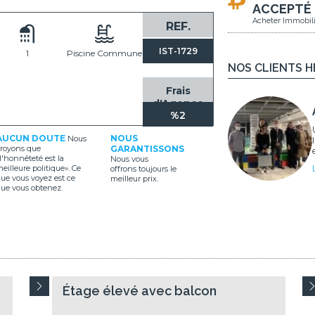
ACCEPTÉ
Acheter Immobili
REF.
IST-1729
1
Piscine Commune
NOS CLIENTS 
Frais
d'Agence
%2
AUCUN DOUTE
NOUS
Nous
royons que
GARANTISSONS
l'honnêteté est la
Nous vous
eilleure politique». Ce
offrons toujours le
ue vous voyez est ce
meilleur prix.
ue vous obtenez.
Étage élevé avec balcon