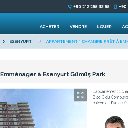
+90 212 255 33 55
+90
ACHETER
VENDRE
LOUER
AC
ESENYURT
APPARTEMENT 1 CHAMBRE PRÊT À EM
 Emménager à Esenyurt Gümüş Park
L'appartement 1 cha
Bloc C du Complexe 
balcon et d'un accès