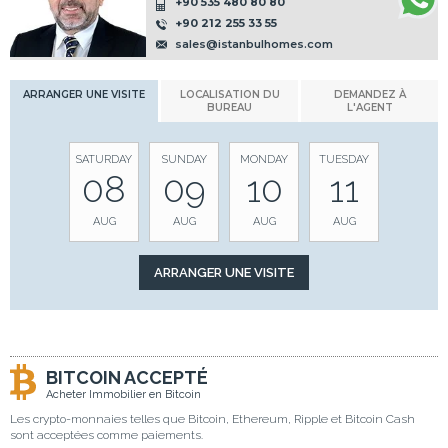
+90 535 480 80 80
+90 212 255 33 55
sales@istanbulhomes.com
ARRANGER UNE VISITE
LOCALISATION DU
DEMANDEZ À
BUREAU
L'AGENT
SATURDAY
SUNDAY
MONDAY
TUESDAY
08
09
10
11
AUG
AUG
AUG
AUG
BITCOIN ACCEPTÉ
Acheter Immobilier en Bitcoin
Les crypto-monnaies telles que Bitcoin, Ethereum, Ripple et Bitcoin Cash
sont acceptées comme paiements.