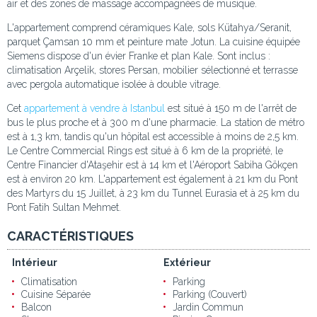
air et des zones de massage accompagnées de musique.
L'appartement comprend céramiques Kale, sols Kütahya/Seranit,
parquet Çamsan 10 mm et peinture mate Jotun. La cuisine équipée
Siemens dispose d'un évier Franke et plan Kale. Sont inclus :
climatisation Arçelik, stores Persan, mobilier sélectionné et terrasse
avec pergola automatique isolée à double vitrage.
Cet
appartement à vendre à Istanbul
est situé à 150 m de l'arrêt de
bus le plus proche et à 300 m d'une pharmacie. La station de métro
est à 1,3 km, tandis qu'un hôpital est accessible à moins de 2,5 km.
Le Centre Commercial Rings est situé à 6 km de la propriété, le
Centre Financier d'Ataşehir est à 14 km et l'Aéroport Sabiha Gökçen
est à environ 20 km. L'appartement est également à 21 km du Pont
des Martyrs du 15 Juillet, à 23 km du Tunnel Eurasia et à 25 km du
Pont Fatih Sultan Mehmet.
CARACTÉRISTIQUES
Intérieur
Extérieur
Climatisation
Parking
Cuisine Séparée
Parking (Couvert)
Balcon
Jardin Commun