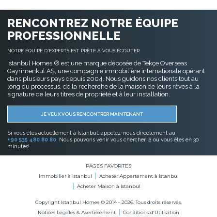
RENCONTREZ NOTRE ÉQUIPE
PROFESSIONNELLE
NOTRE ÉQUIPE D'EXPERTS EST PRÊTE À VOUS ÉCOUTER
Istanbul Homes ® est une marque déposée de Tekçe Overseas
Gayrimenkul AŞ, une compagnie immobilière internationale opérant
dans plusieurs pays depuis 2004. Nous guidons nos clients tout au
long du processus, de la recherche de la maison de leurs rêves à la
signature de leurs titres de propriété et à leur installation.
JE VEUX VOUS RENCONTRER MAINTENANT
Si vous êtes actuellement à Istanbul, appelez-nous directement au
+90 535 480 80 80
. Nous pouvons venir vous chercher là où vous êtes en 30
minutes!
PAGES FAVORITES
Immobilier à Istanbul
Acheter Appartement à Istanbul
Acheter Maison à Istanbul
Copyright Istanbul Homes © 2014 - 2026. Tous droits réservés.
Notices Légales & Avertissement
Conditions d'Utilisation